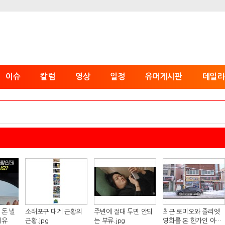
이슈
칼럼
영상
일정
유머게시판
데일리
 돈 빌
소래포구 대게 근황의
주변에 절대 두면 안되
최근 로미오와 줄리엣
이유
근황.jpg
는 부류.jpg
영화를 본 한가인 아들