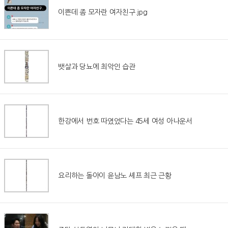
이쁜데 좀 모자란 여자친구.jpg
뱃살과 당뇨에 최악인 습관
한강에서 번호 따였었다는 45세 여성 아나운서
요리하는 돌아이 윤남노 셰프 최근 근황