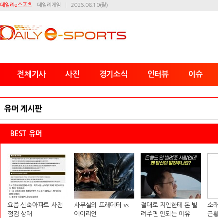
데일리e스포츠
데일리게임
2026.08.10(월)
전체기사
사진
경기소식
인터뷰
이슈
유머 게시판
BEST 유머
요즘 신축아파트 사전
사무실의 프레데터 vs
절대로 지인한테 돈 빌
소래
점검 상태
에이리언
려주면 안되는 이유
근황