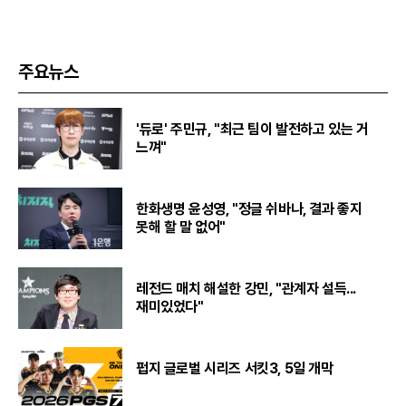
주요뉴스
'듀로' 주민규, "최근 팀이 발전하고 있는 거
느껴"
한화생명 윤성영, "정글 쉬바나, 결과 좋지
못해 할 말 없어"
레전드 매치 해설한 강민, "관계자 설득...
재미있었다"
펍지 글로벌 시리즈 서킷3, 5일 개막