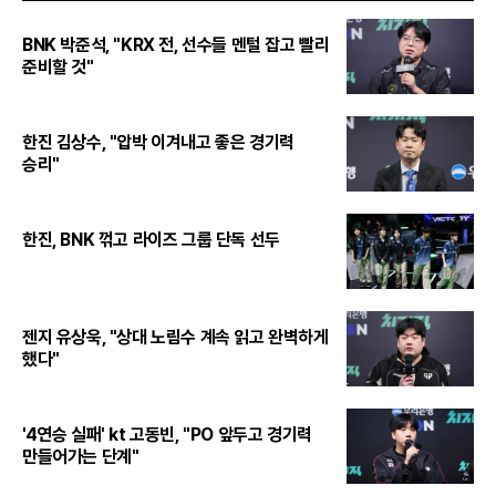
BNK 박준석, "KRX 전, 선수들 멘털 잡고 빨리
준비할 것"
한진 김상수, "압박 이겨내고 좋은 경기력
승리"
한진, BNK 꺾고 라이즈 그룹 단독 선두
젠지 유상욱, "상대 노림수 계속 읽고 완벽하게
했다"
'4연승 실패' kt 고동빈, "PO 앞두고 경기력
만들어가는 단계"