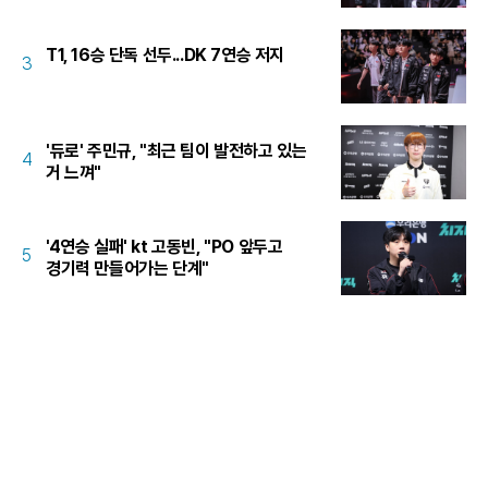
T1, 16승 단독 선두...DK 7연승 저지
3
'듀로' 주민규, "최근 팀이 발전하고 있는
4
거 느껴"
'4연승 실패' kt 고동빈, "PO 앞두고
5
경기력 만들어가는 단계"