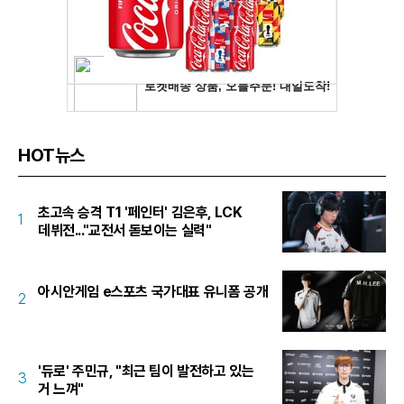
HOT뉴스
초고속 승격 T1 '페인터' 김은후, LCK
1
데뷔전..."교전서 돋보이는 실력"
아시안게임 e스포츠 국가대표 유니폼 공개
2
'듀로' 주민규, "최근 팀이 발전하고 있는
3
거 느껴"