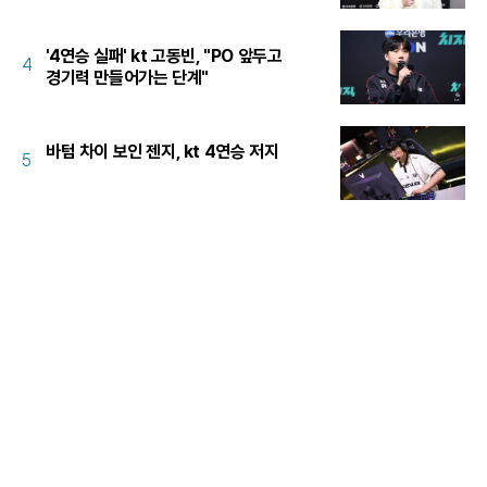
'4연승 실패' kt 고동빈, "PO 앞두고
4
경기력 만들어가는 단계"
바텀 차이 보인 젠지, kt 4연승 저지
5