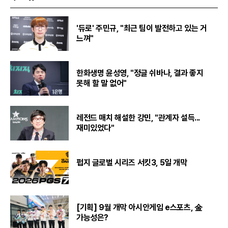
'듀로' 주민규, "최근 팀이 발전하고 있는 거
느껴"
한화생명 윤성영, "정글 쉬바나, 결과 좋지
못해 할 말 없어"
레전드 매치 해설한 강민, "관계자 설득...
재미있었다"
펍지 글로벌 시리즈 서킷3, 5일 개막
[기획] 9월 개막 아시안게임 e스포츠, 金
가능성은?