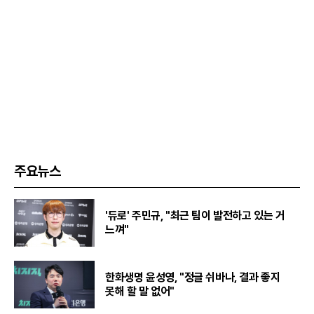
주요뉴스
'듀로' 주민규, "최근 팀이 발전하고 있는 거
느껴"
한화생명 윤성영, "정글 쉬바나, 결과 좋지
못해 할 말 없어"