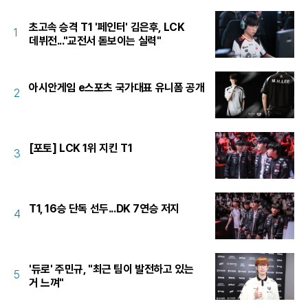
초고속 승격 T1 '페인터' 김은후, LCK
1
데뷔전..."교전서 돋보이는 실력"
아시안게임 e스포츠 국가대표 유니폼 공개
2
[포토] LCK 1위 지킨 T1
3
T1, 16승 단독 선두...DK 7연승 저지
4
'듀로' 주민규, "최근 팀이 발전하고 있는
5
거 느껴"