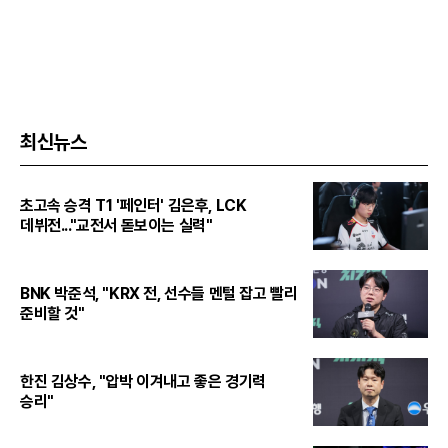
최신뉴스
초고속 승격 T1 '페인터' 김은후, LCK
데뷔전..."교전서 돋보이는 실력"
BNK 박준석, "KRX 전, 선수들 멘털 잡고 빨리
준비할 것"
한진 김상수, "압박 이겨내고 좋은 경기력
승리"