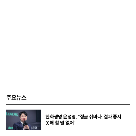
주요뉴스
한화생명 윤성영, "정글 쉬바나, 결과 좋지
못해 할 말 없어"