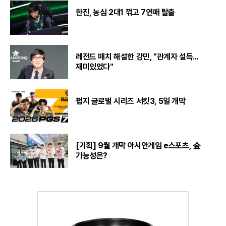
한진, 농심 2대1 꺾고 7연패 탈출
레전드 매치 해설한 강민, "관계자 설득...
재미있었다"
펍지 글로벌 시리즈 서킷3, 5일 개막
[기획] 9월 개막 아시안게임 e스포츠, 金
가능성은?