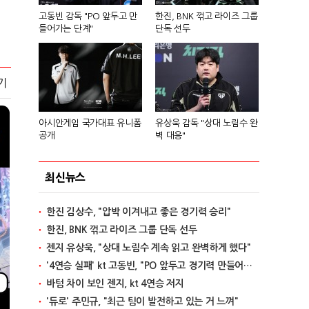
고동빈 감독 "PO 앞두고 만
한진, BNK 꺾고 라이즈 그룹
들어가는 단계"
단독 선두
기
아시안게임 국가대표 유니폼
유상욱 감독 "상대 노림수 완
공개
벽 대응"
최신뉴스
한진 김상수, "압박 이겨내고 좋은 경기력 승리"
한진, BNK 꺾고 라이즈 그룹 단독 선두
젠지 유상욱, "상대 노림수 계속 읽고 완벽하게 했다"
'4연승 실패' kt 고동빈, "PO 앞두고 경기력 만들어가는 단계"
바텀 차이 보인 젠지, kt 4연승 저지
'듀로' 주민규, "최근 팀이 발전하고 있는 거 느껴"