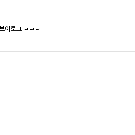
반응.jpg
 브이로그 ㅋㅋㅋ