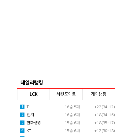
데일리랭킹
LCK
서킷포인트
개인랭킹
T1
16승 5패
+22(34-12)
1
젠지
16승 6패
+18(34-16)
2
한화생명
15승 6패
+18(35-17)
3
KT
15승 6패
+12(30-18)
4