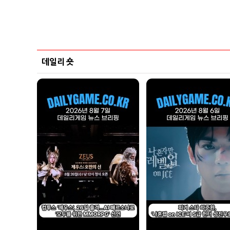
데일리 숏