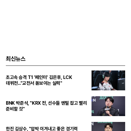
최신뉴스
초고속 승격 T1 '페인터' 김은후, LCK
데뷔전..."교전서 돋보이는 실력"
BNK 박준석, "KRX 전, 선수들 멘털 잡고 빨리
준비할 것"
한진 김상수, "압박 이겨내고 좋은 경기력