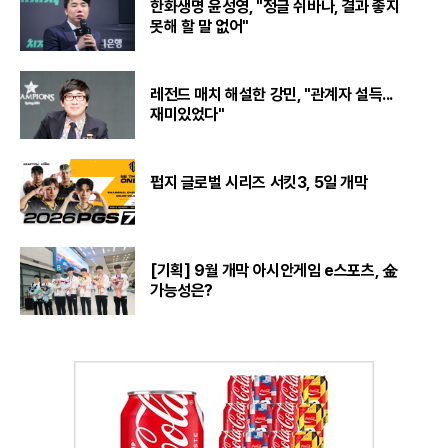
한화생명 윤성영, "정글 쉬바나, 결과 좋지
못해 할 말 없어"
레전드 매치 해설한 강민, "관계자 설득...
재미있었다"
펍지 글로벌 시리즈 서킷3, 5일 개막
[기획] 9월 개막 아시안게임 e스포츠, 金
가능성은?