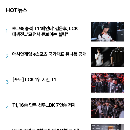
HOT뉴스
초고속 승격 T1 '페인터' 김은후, LCK
1
데뷔전..."교전서 돋보이는 실력"
아시안게임 e스포츠 국가대표 유니폼 공개
2
[포토] LCK 1위 지킨 T1
3
T1, 16승 단독 선두...DK 7연승 저지
4