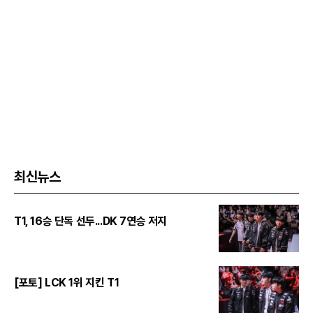
최신뉴스
T1, 16승 단독 선두...DK 7연승 저지
[포토] LCK 1위 지킨 T1