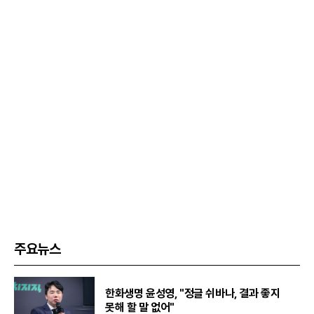
주요뉴스
한화생명 윤성영, "정글 쉬바나, 결과 좋지
못해 할 말 없어"