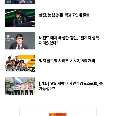
한진, 농심 2대1 꺾고 7연패 탈출
레전드 매치 해설한 강민, "관계자 설득...
재미있었다"
펍지 글로벌 시리즈 서킷3, 5일 개막
[기획] 9월 개막 아시안게임 e스포츠, 金
가능성은?