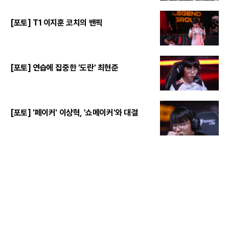
[포토] T1 이지훈 코치의 밴픽
[포토] 연습에 집중한 '도란' 최현준
[포토] '페이커' 이상혁, '쇼메이커'와 대결