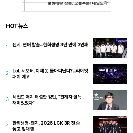
HOT뉴스
젠지, 연패 탈출...한화생명 3년 만에 3연패
1
LoL 서포터, 이제 못 돌아다닌다?...라이엇
2
패치 예고
레전드 매치 해설한 강민, "관계자 설득...
3
재미있었다"
한화생명-젠지, 2026 LCK 3R 첫 승
4
놓고 맞대결