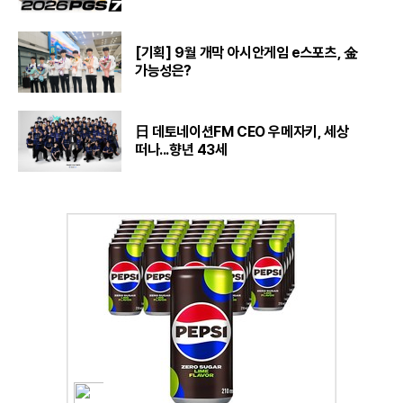
[기획] 9월 개막 아시안게임 e스포츠, 金
가능성은?
日 데토네이션FM CEO 우메자키, 세상
떠나...향년 43세