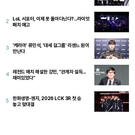
LoL 서포터, 이제 못 돌아다닌다?...라이엇
2
패치 예고
'케리아' 류민석, '대세 걸그룹' 리센느 원이
3
만난다
레전드 매치 해설한 강민, "관계자 설득...
4
재미있었다"
한화생명-젠지, 2026 LCK 3R 첫 승
5
놓고 맞대결