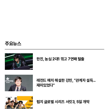
주요뉴스
한진, 농심 2대1 꺾고 7연패 탈출
레전드 매치 해설한 강민, "관계자 설득...
재미있었다"
펍지 글로벌 시리즈 서킷3, 5일 개막