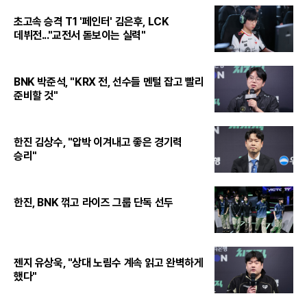
초고속 승격 T1 '페인터' 김은후, LCK
데뷔전..."교전서 돋보이는 실력"
BNK 박준석, "KRX 전, 선수들 멘털 잡고 빨리
준비할 것"
한진 김상수, "압박 이겨내고 좋은 경기력
승리"
한진, BNK 꺾고 라이즈 그룹 단독 선두
젠지 유상욱, "상대 노림수 계속 읽고 완벽하게
했다"