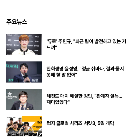
주요뉴스
'듀로' 주민규, "최근 팀이 발전하고 있는 거
느껴"
한화생명 윤성영, "정글 쉬바나, 결과 좋지
못해 할 말 없어"
레전드 매치 해설한 강민, "관계자 설득...
재미있었다"
펍지 글로벌 시리즈 서킷3, 5일 개막