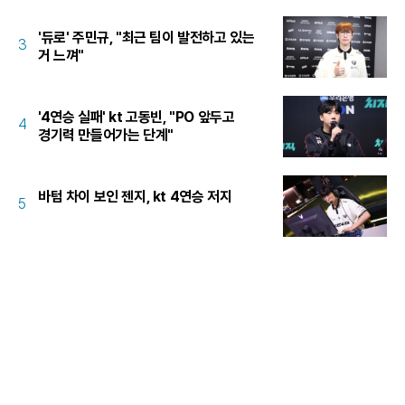
'듀로' 주민규, "최근 팀이 발전하고 있는
3
거 느껴"
'4연승 실패' kt 고동빈, "PO 앞두고
4
경기력 만들어가는 단계"
바텀 차이 보인 젠지, kt 4연승 저지
5