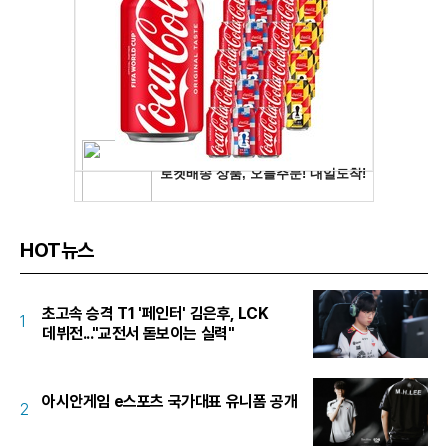
HOT뉴스
초고속 승격 T1 '페인터' 김은후, LCK
1
데뷔전..."교전서 돋보이는 실력"
아시안게임 e스포츠 국가대표 유니폼 공개
2