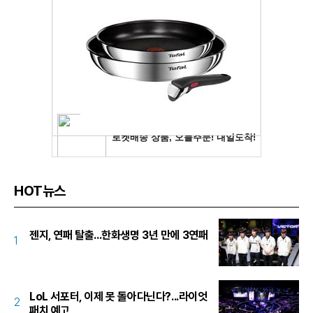
HOT뉴스
젠지, 연패 탈출...한화생명 3년 만에 3연패
1
LoL 서포터, 이제 못 돌아다닌다?...라이엇
2
패치 예고