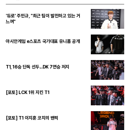
'듀로' 주민규, "최근 팀이 발전하고 있는 거
느껴"
아시안게임 e스포츠 국가대표 유니폼 공개
T1, 16승 단독 선두...DK 7연승 저지
[포토] LCK 1위 지킨 T1
[포토] T1 이지훈 코치의 밴픽