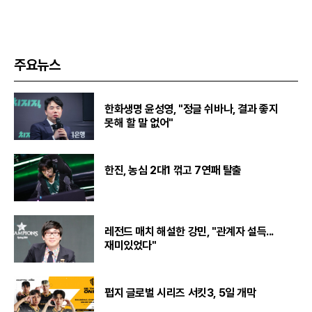
주요뉴스
한화생명 윤성영, "정글 쉬바나, 결과 좋지
못해 할 말 없어"
한진, 농심 2대1 꺾고 7연패 탈출
레전드 매치 해설한 강민, "관계자 설득...
재미있었다"
펍지 글로벌 시리즈 서킷3, 5일 개막