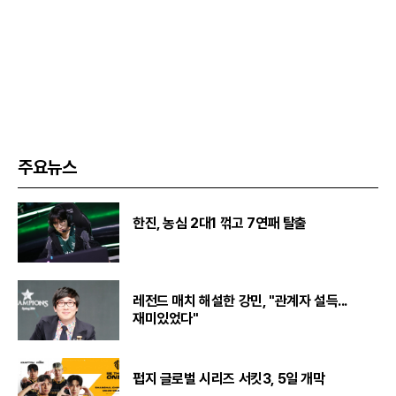
주요뉴스
한진, 농심 2대1 꺾고 7연패 탈출
레전드 매치 해설한 강민, "관계자 설득...
재미있었다"
펍지 글로벌 시리즈 서킷3, 5일 개막