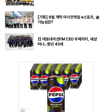
[기획] 9월 개막 아시안게임 e스포츠, 金
가능성은?
日 데토네이션FM CEO 우메자키, 세상
떠나...향년 43세