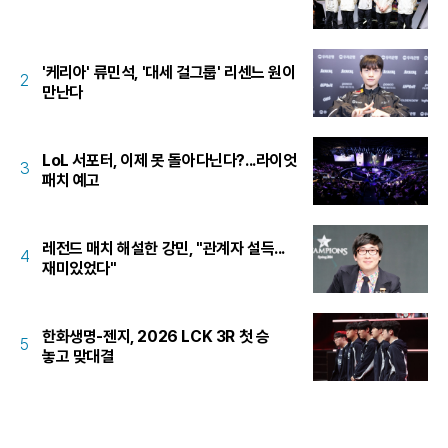
'케리아' 류민석, '대세 걸그룹' 리센느 원이
2
만난다
LoL 서포터, 이제 못 돌아다닌다?...라이엇
3
패치 예고
레전드 매치 해설한 강민, "관계자 설득...
4
재미있었다"
한화생명-젠지, 2026 LCK 3R 첫 승
5
놓고 맞대결