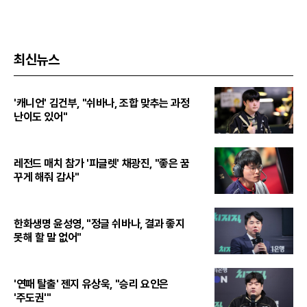
최신뉴스
'캐니언' 김건부, "쉬바나, 조합 맞추는 과정
난이도 있어"
레전드 매치 참가 '피글렛' 채광진, "좋은 꿈
꾸게 해줘 감사"
한화생명 윤성영, "정글 쉬바나, 결과 좋지
못해 할 말 없어"
'연패 탈출' 젠지 유상욱, "승리 요인은
'주도권'"