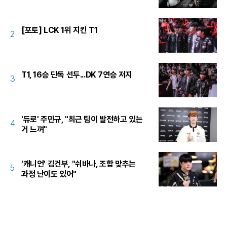
[포토] LCK 1위 지킨 T1
2
T1, 16승 단독 선두...DK 7연승 저지
3
'듀로' 주민규, "최근 팀이 발전하고 있는
4
거 느껴"
'캐니언' 김건부, "쉬바나, 조합 맞추는
5
과정 난이도 있어"