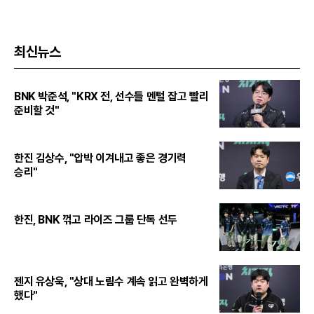
최신뉴스
BNK 박준석, "KRX 전, 선수들 멘털 잡고 빨리
준비할 것"
한진 김상수, "압박 이겨내고 좋은 경기력
승리"
한진, BNK 꺾고 라이즈 그룹 단독 선두
젠지 유상욱, "상대 노림수 계속 읽고 완벽하게
했다"