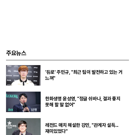
주요뉴스
'듀로' 주민규, "최근 팀이 발전하고 있는 거
느껴"
한화생명 윤성영, "정글 쉬바나, 결과 좋지
못해 할 말 없어"
레전드 매치 해설한 강민, "관계자 설득...
재미있었다"