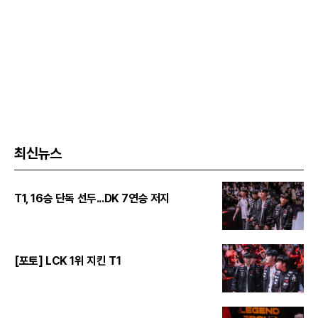
최신뉴스
T1, 16승 단독 선두...DK 7연승 저지
[포토] LCK 1위 지킨 T1