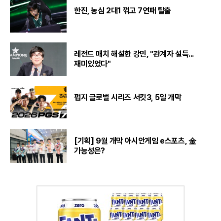
한진, 농심 2대1 꺾고 7연패 탈출
레전드 매치 해설한 강민, "관계자 설득...
재미있었다"
펍지 글로벌 시리즈 서킷3, 5일 개막
[기획] 9월 개막 아시안게임 e스포츠, 金
가능성은?