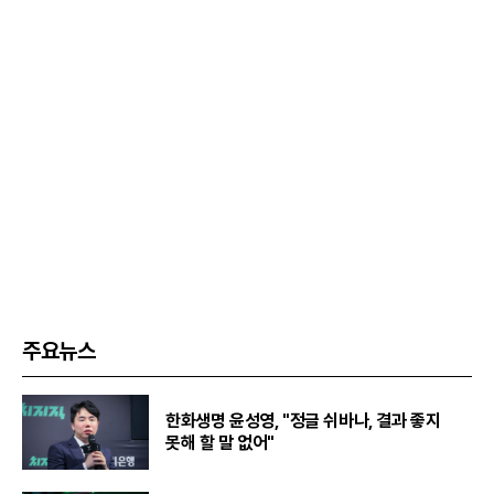
주요뉴스
한화생명 윤성영, "정글 쉬바나, 결과 좋지
못해 할 말 없어"