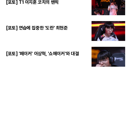
[포토] T1 이지훈 코치의 밴픽
[포토] 연습에 집중한 '도란' 최현준
[포토] '페이커' 이상혁, '쇼메이커'와 대결