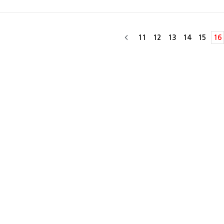
2011-10-25
11
12
13
14
15
16
2011-10-24