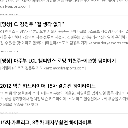
다. 엔제이는 "서든어택이라는 게임을 처음 봤을 때에는 무서웠지만 선수들이 하는 것을
dailyesports.com]
2012-06-19
[영상] CJ 김정우 "질 생각 없다"
CJ 엔투스 김정우가 17일 오후 서울시 용산구 아이파크몰 e스포츠 상설경기장에서 
리를 추가하며 7승으로 다승 선두로 나섰다. 김정우는 인터뷰에서 "신노열이 추격하고
킬 수 있을 것"이라고 말했다. [데일리e스포츠 김용우 기자 kenzi@dailyesports.co
2012-06-18
[영상] 아주부 LOL 챔피언스 로망 최천주-이관형 뒷이야기
[데일리e스포츠 김용우 기자 kenzi@dailyesports.com]
2012 넥슨 카트라이더 15차 결승전 하이라이트
2012-06-16
'카트 황제' 문호준이 스타크래프트 부문의 이윤열, 이영호를 넘어 단일 종목 개인리
츠 상설 경기장에서 펼쳐질 넥슨 카트라이더 15차 리그 결승전에서 7회 우승을 차지
2점으로 우승을 차지했다.
2012-04-06
15차 카트리그, 8주차 패자부활전 하이라이트