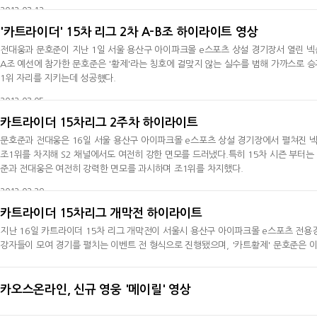
위로 승자조 합류에 성공했다.
2012-03-12
'카트라이더' 15차 리그 2차 A-B조 하이라이트 영상
전대웅과 문호준이 지난 1일 서울 용산구 아이파크몰 e스포츠 상설 경기장서 열린 넥슨
A조 예선에 참가한 문호준은 '황제'라는 칭호에 걸맞지 않는 실수를 범해 가까스로 
1위 자리를 지키는데 성공헀다.
2012-03-05
카트라이더 15차리그 2주차 하이라이트
문호준과 전대웅은 16일 서울 용산구 아이파크몰 e스포츠 상설 경기장에서 펼쳐진 넥슨
조1위를 차지해 S2 채널에서도 여전히 강한 면모를 드러냈다.특히 15차 시즌 부터는 
준과 전대웅은 여전히 강력한 면모를 과시하며 조1위를 차지했다.
2012-02-29
카트라이더 15차리그 개막전 하이라이트
지난 16일 카트라이더 15차 리그 개막전이 서울시 용산구 아이파크몰 e스포츠 전용
강자들이 모여 경기를 펼치는 이벤트 전 형식으로 진행됐으며, '카트황제' 문호준은 이
2012-02-29
카오스온라인, 신규 영웅 '메이릴' 영상