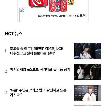
HOT뉴스
초고속 승격 T1 '페인터' 김은후, LCK
1
데뷔전..."교전서 돋보이는 실력"
아시안게임 e스포츠 국가대표 유니폼 공개
2
'듀로' 주민규, "최근 팀이 발전하고 있는
3
거 느껴"