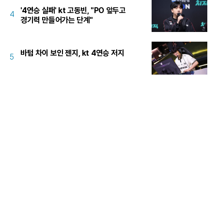
'4연승 실패' kt 고동빈, "PO 앞두고
4
경기력 만들어가는 단계"
바텀 차이 보인 젠지, kt 4연승 저지
5