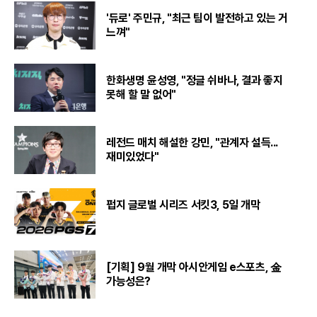
'듀로' 주민규, "최근 팀이 발전하고 있는 거
느껴"
한화생명 윤성영, "정글 쉬바나, 결과 좋지
못해 할 말 없어"
레전드 매치 해설한 강민, "관계자 설득...
재미있었다"
펍지 글로벌 시리즈 서킷3, 5일 개막
[기획] 9월 개막 아시안게임 e스포츠, 金
가능성은?