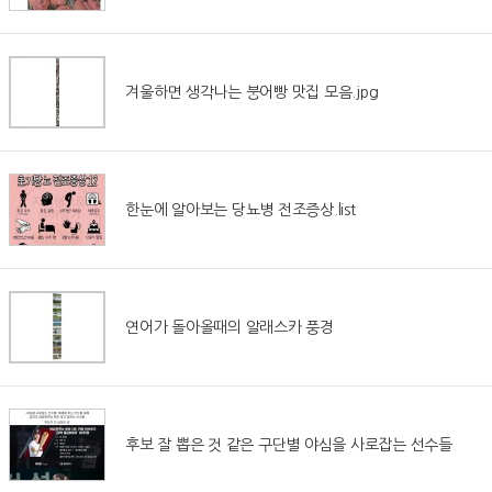
겨울하면 생각나는 붕어빵 맛집 모음.jpg
한눈에 알아보는 당뇨병 전조증상.list
연어가 돌아올때의 알래스카 풍경
후보 잘 뽑은 것 같은 구단별 야심을 사로잡는 선수들