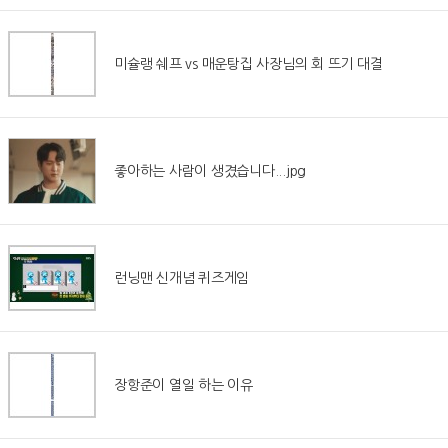
미슐랭 쉐프 vs 매운탕집 사장님의 회 뜨기 대결
좋아하는 사람이 생겼습니다...jpg
런닝맨 신개념 퀴즈게임
장항준이 열일 하는 이유