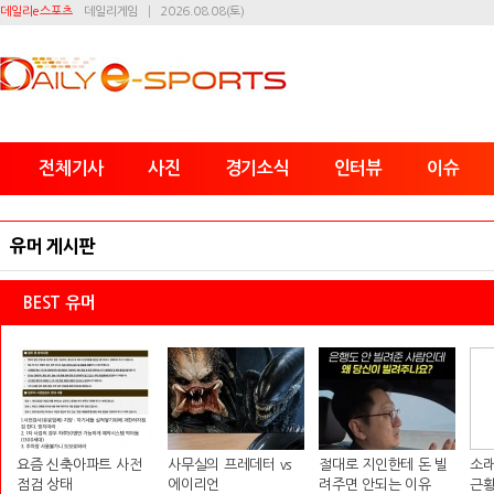
데일리e스포츠
데일리게임
2026.08.08(토)
전체기사
사진
경기소식
인터뷰
이슈
유머 게시판
BEST 유머
요즘 신축아파트 사전
사무실의 프레데터 vs
절대로 지인한테 돈 빌
소래
점검 상태
에이리언
려주면 안되는 이유
근황