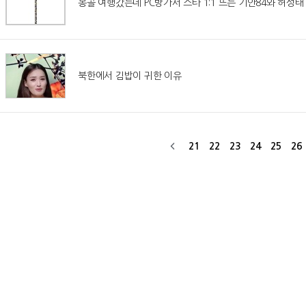
몽골 여행갔는데 PC방가서 스타 1:1 뜨는 기안84와 허성태
북한에서 김밥이 귀한 이유
21
22
23
24
25
26