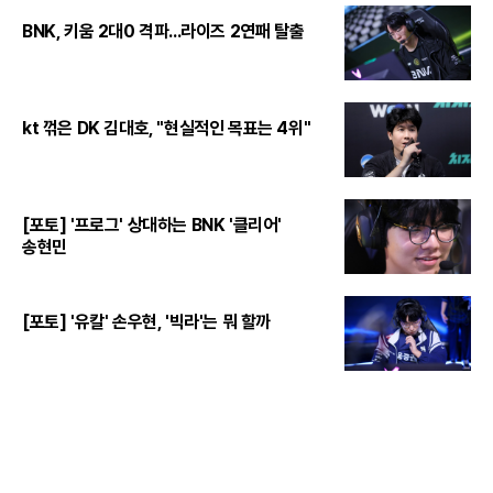
BNK, 키움 2대0 격파...라이즈 2연패 탈출
kt 꺾은 DK 김대호, "현실적인 목표는 4위"
[포토] '프로그' 상대하는 BNK '클리어'
송현민
[포토] '유칼' 손우현, '빅라'는 뭐 할까