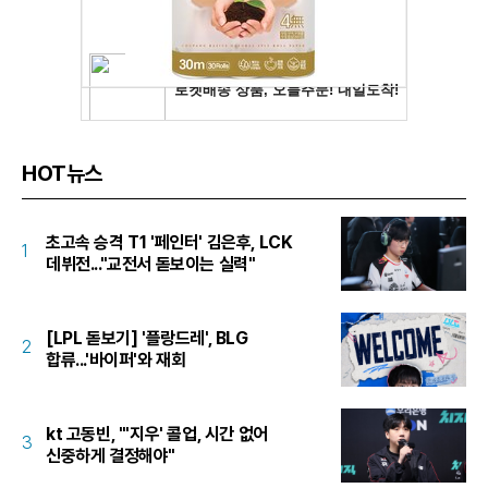
HOT뉴스
초고속 승격 T1 '페인터' 김은후, LCK
1
데뷔전..."교전서 돋보이는 실력"
[LPL 돋보기] '플랑드레', BLG
2
합류...'바이퍼'와 재회
kt 고동빈, "'지우' 콜업, 시간 없어
3
신중하게 결정해야"