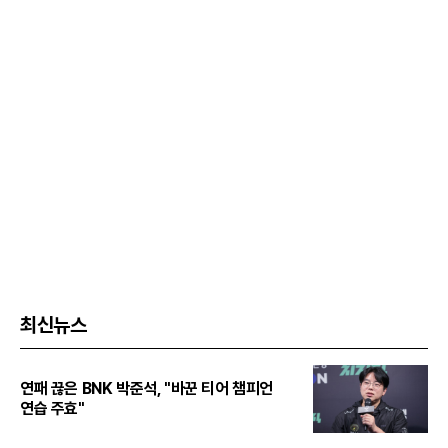
최신뉴스
연패 끊은 BNK 박준석, "바꾼 티어 챔피언
연습 주효"