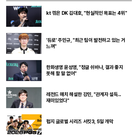
kt 꺾은 DK 김대호, "현실적인 목표는 4위"
'듀로' 주민규, "최근 팀이 발전하고 있는 거
느껴"
한화생명 윤성영, "정글 쉬바나, 결과 좋지
못해 할 말 없어"
레전드 매치 해설한 강민, "관계자 설득...
재미있었다"
펍지 글로벌 시리즈 서킷3, 5일 개막