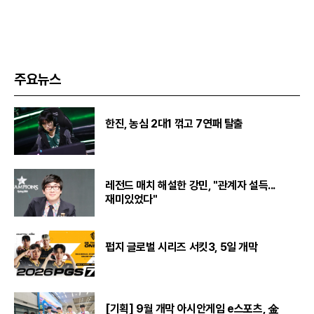
주요뉴스
한진, 농심 2대1 꺾고 7연패 탈출
레전드 매치 해설한 강민, "관계자 설득...
재미있었다"
펍지 글로벌 시리즈 서킷3, 5일 개막
[기획] 9월 개막 아시안게임 e스포츠, 金