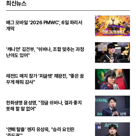
최신뉴스
배그 모바일 '2026 PMWC', 6일 파리서
개막
'캐니언' 김건부, "쉬바나, 조합 맞추는 과정
난이도 있어"
레전드 매치 참가 '피글렛' 채광진, "좋은 꿈
꾸게 해줘 감사"
한화생명 윤성영, "정글 쉬바나, 결과 좋지
못해 할 말 없어"
'연패 탈출' 젠지 유상욱, "승리 요인은
'주도권'"