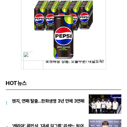
HOT뉴스
젠지, 연패 탈출...한화생명 3년 만에 3연패
1
'케리아' 류민석, '대세 걸그룹' 리센느 원이