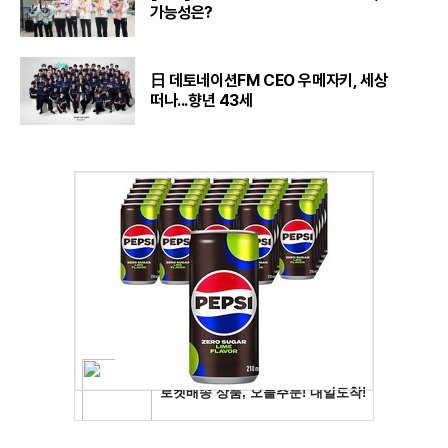
가능성은?
日 데토네이션FM CEO 우메자키, 세상
떠나...향년 43세