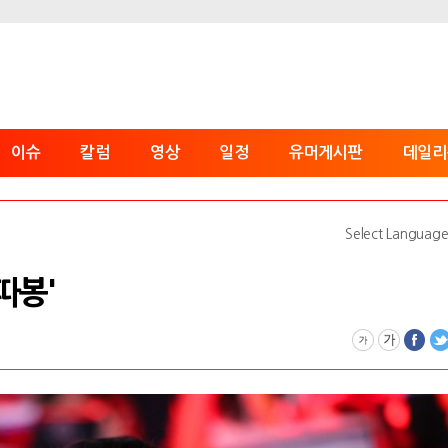
이슈
칼럼
영상
일정
유머게시판
데일리
Select Languag
'따봉'