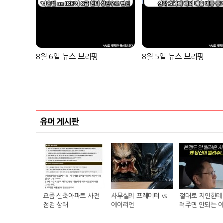
8월 6일 뉴스 브리핑
8월 5일 뉴스 브리핑
유머 게시판
요즘 신축아파트 사전
사무실의 프레데터 vs
절대로 지인한테 
점검 상태
에이리언
려주면 안되는 