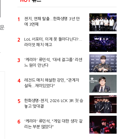
HOT
뉴스
1
젠지, 연패 탈출...한화생명 3년 만
에 3연패
라운
2
LoL 서포터, 이제 못 돌아다닌다?...
라이엇 패치 예고
들
3
'케리아' 류민석, '대세 걸그룹' 리센
느 원이 만난다
4
레전드 매치 해설한 강민, "관계자
설득...재미있었다"
5
한화생명-젠지, 2026 LCK 3R 첫 승
놓고 맞대결
6
'케리아' 류민석, "게임 대한 생각 갈
리는 부분 많았다"