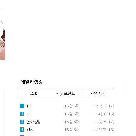
데일리랭킹
LCK
서킷포인트
개인랭킹
T1
15승 5패
+20(32-12)
1
KT
15승 5패
+14(30-16)
2
한화생명
15승 6패
+18(35-17)
3
젠지
15승 6패
+16(32-16)
4