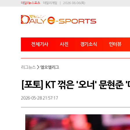
데일리e스포츠
데일리게임
2026.08.06(목)
전체기사
사진
경기소식
인터뷰
>
리그뉴스
엘오엘리그
[포토] KT 꺾은 '오너' 문현준 
2026-05-28 21:57:17