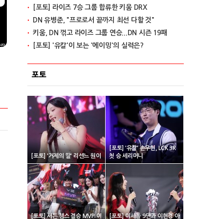
[포토] 라이즈 7승 그룹 합류한 키움 DRX
DN 유병준, "프로로서 끝까지 최선 다할 것"
키움, DN 꺾고 라이즈 그룹 연승...DN 시즌 19패
[포토] '유칼'이 보는 '에이밍'의 실력은?
포토
[포토] '유칼' 손우현, LCK 3R
[포토] '거제의 딸' 리센느 원이
첫 승 세리머니
[포토] 서든 챔스 결승 MVP 이
[포토] 이세돌 9단과 이현경 아