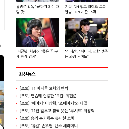
유병준 감독 "끝까지 최선 다
키움, DN 꺾고 라이즈 그룹
할 것"
연승...DN 시즌 19패
기
'피글렛' 채광진 "좋은 꿈 꾸
'캐니언', "쉬바나, 조합 맞추
게 해줘 감사"
는 과정 난이도"
최신뉴스
[포토] T1 이지훈 코치의 밴픽
[포토] 연습에 집중한 '도란' 최현준
[포토] '페이커' 이상혁, '쇼메이커'와 대결
[포토] T1전 앞두고 활짝 웃는 '루시드' 최용혁
[포토] 승리 복기하는 유내현 코치
[포토] '유칼' 손우현, 댄스 세리머니