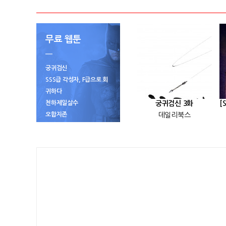
무료 웹툰
궁귀검신
SSS급 각성자, F급으로 회
귀하다
천하제일살수
궁귀검신 3화
오합지존
데일리북스