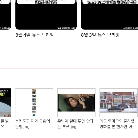
8월 4일 뉴스 브리핑
8월 3일 뉴스 브리핑
돈 빌
소래포구 대게 근황의
주변에 절대 두면 안되
최근 로미오와 줄리엣
이유
근황.jpg
는 부류.jpg
영화를 본 한가인 아들
반응.jpg