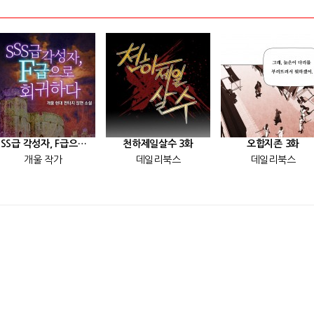
[SSS급 각성자, F급으로 회귀하다] 25화
천하제일살수 3화
오합지존 3화
개울 작가
데일리북스
데일리북스