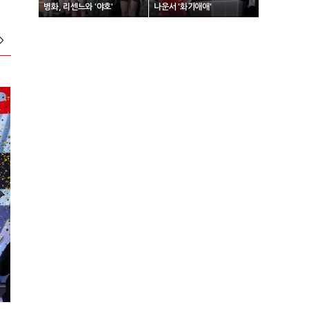
병화, 리센느와 '야호'
나운서 '화기애애'
>
2024 넥슨 아이콘 매치 현장스케치
2024 VCT 퍼