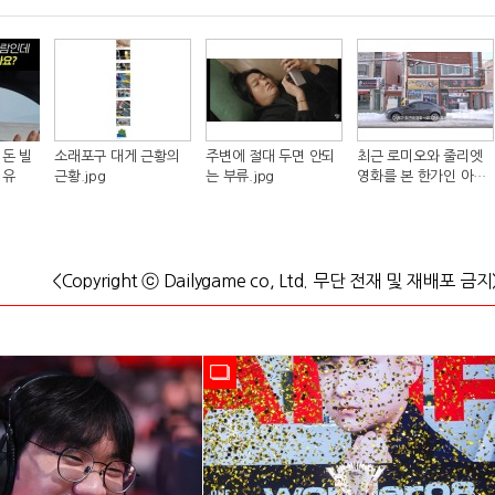
돈 빌
소래포구 대게 근황의
주변에 절대 두면 안되
최근 로미오와 줄리엣
이유
근황.jpg
는 부류.jpg
영화를 본 한가인 아들
반응.jpg
<Copyright ⓒ Dailygame co, Ltd. 무단 전재 및 재배포 금지