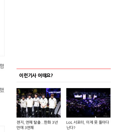
 평
이런기사 어때요?
말했
젠지, 연패 탈출...한화 3년
LoL 서포터, 이제 못 돌아다
만에 3연패
닌다?