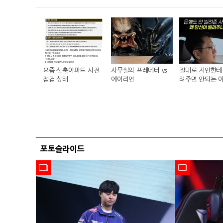
요즘 신축아파트 사전
사무실의 프레데터 vs
절대로 지인한테 
점검 상태
에이리언
려주면 안되는 
포토슬라이드