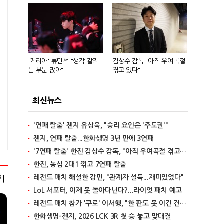
'케리아' 류민석 "생각 갈리
김상수 감독 "아직 우여곡절
는 부분 많아"
겪고 있다"
최신뉴스
'연패 탈출' 젠지 유상욱, "승리 요인은 '주도권'"
젠지, 연패 탈출...한화생명 3년 만에 3연패
'7연패 탈출' 한진 김상수 감독, "아직 우여곡절 겪고 있다"
한진, 농심 2대1 꺾고 7연패 탈출
레전드 매치 해설한 강민, "관계자 설득...재미있었다"
기
LoL 서포터, 이제 못 돌아다닌다?...라이엇 패치 예고
레전드 매치 참가 '쿠로' 이서행, "한 판도 못 이긴 건 아쉽다"
한화생명-젠지, 2026 LCK 3R 첫 승 놓고 맞대결