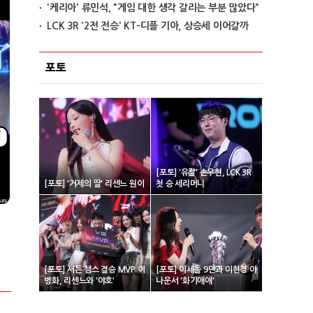
'케리아' 류민석, "게임 대한 생각 갈리는 부분 많았다"
LCK 3R '2전 전승' KT-디플 기아, 상승세 이어갈까
포토
[포토] '유칼' 손우현, LCK 3R
[포토] '거제의 딸' 리센느 원이
첫 승 세리머니
[포토] 서든 챔스 결승 MVP 이
[포토] 이세돌 9단과 이현경 아
병화, 리센느와 '야호'
나운서 '화기애애'