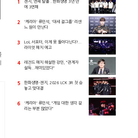
1
젠지, 연패 탈출...한화생명 3년 만
에 3연패
2
'케리아' 류민석, '대세 걸그룹' 리센
느 원이 만난다
3
LoL 서포터, 이제 못 돌아다닌다?...
라이엇 패치 예고
를
이
4
레전드 매치 해설한 강민, "관계자
설득...재미있었다"
5
한화생명-젠지, 2026 LCK 3R 첫 승
놓고 맞대결
6
'케리아' 류민석, "게임 대한 생각 갈
리는 부분 많았다"