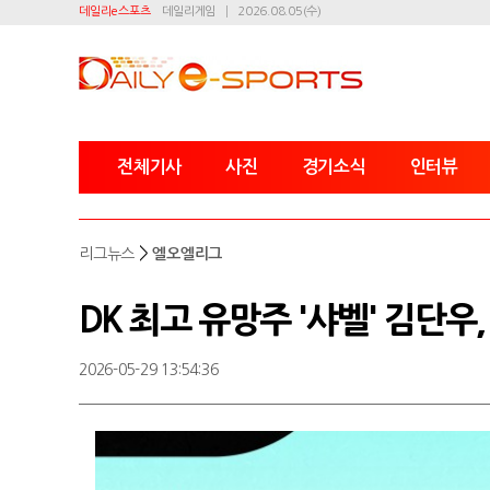
데일리e스포츠
데일리게임
2026.08.05(수)
전체기사
사진
경기소식
인터뷰
>
리그뉴스
엘오엘리그
DK 최고 유망주 '샤벨' 김단우,
2026-05-29 13:54:36