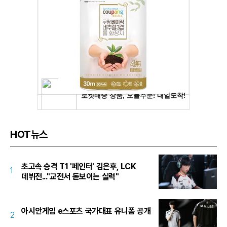
HOT뉴스
초고속 승격 T1 '페인터' 김은후, LCK
1
데뷔전..."교전서 돋보이는 실력"
아시안게임 e스포츠 국가대표 유니폼 공개
2