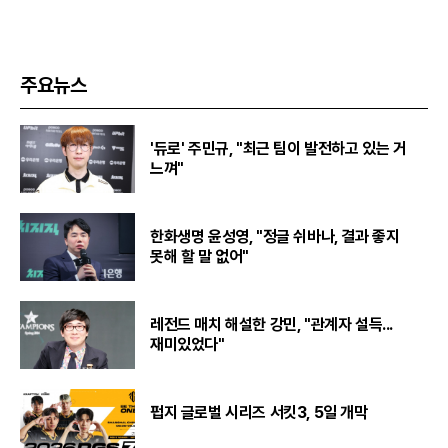
주요뉴스
'듀로' 주민규, "최근 팀이 발전하고 있는 거
느껴"
한화생명 윤성영, "정글 쉬바나, 결과 좋지
못해 할 말 없어"
레전드 매치 해설한 강민, "관계자 설득...
재미있었다"
펍지 글로벌 시리즈 서킷3, 5일 개막