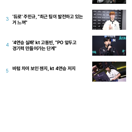
'듀로' 주민규, "최근 팀이 발전하고 있는
3
거 느껴"
'4연승 실패' kt 고동빈, "PO 앞두고
4
경기력 만들어가는 단계"
바텀 차이 보인 젠지, kt 4연승 저지
5