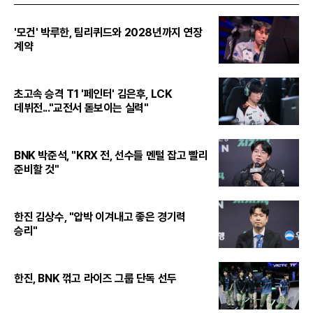
'모건' 박루한, 팀리퀴드와 2028년까지 연장
계약
초고속 승격 T1 '페인터' 김은후, LCK
데뷔전..."교전서 돋보이는 실력"
BNK 박준석, "KRX 전, 선수들 멘털 잡고 빨리
준비할 것"
한진 김상수, "압박 이겨내고 좋은 경기력
승리"
한진, BNK 꺾고 라이즈 그룹 단독 선두