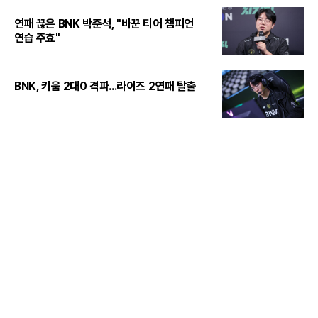
연패 끊은 BNK 박준석, "바꾼 티어 챔피언
연습 주효"
BNK, 키움 2대0 격파...라이즈 2연패 탈출