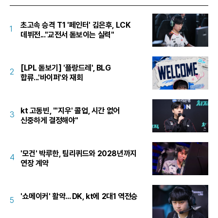
초고속 승격 T1 '페인터' 김은후, LCK
1
데뷔전..."교전서 돋보이는 실력"
[LPL 돋보기] '플랑드레', BLG
2
합류...'바이퍼'와 재회
kt 고동빈, "'지우' 콜업, 시간 없어
3
신중하게 결정해야"
'모건' 박루한, 팀리퀴드와 2028년까지
4
연장 계약
'쇼메이커' 활약... DK, kt에 2대1 역전승
5