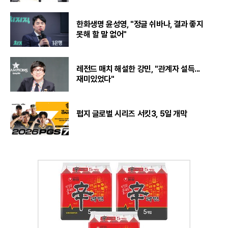
한화생명 윤성영, "정글 쉬바나, 결과 좋지
못해 할 말 없어"
레전드 매치 해설한 강민, "관계자 설득...
재미있었다"
펍지 글로벌 시리즈 서킷3, 5일 개막