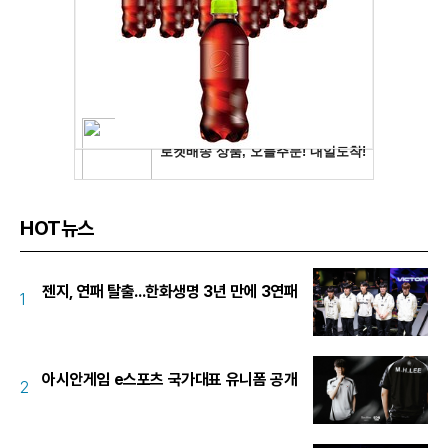
HOT뉴스
젠지, 연패 탈출...한화생명 3년 만에 3연패
1
아시안게임 e스포츠 국가대표 유니폼 공개
2