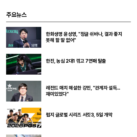
주요뉴스
한화생명 윤성영, "정글 쉬바나, 결과 좋지
못해 할 말 없어"
한진, 농심 2대1 꺾고 7연패 탈출
레전드 매치 해설한 강민, "관계자 설득...
재미있었다"
펍지 글로벌 시리즈 서킷3, 5일 개막