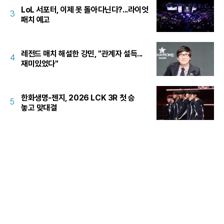
LoL 서포터, 이제 못 돌아다닌다?...라이엇
3
패치 예고
레전드 매치 해설한 강민, "관계자 설득...
4
재미있었다"
한화생명-젠지, 2026 LCK 3R 첫 승
5
놓고 맞대결