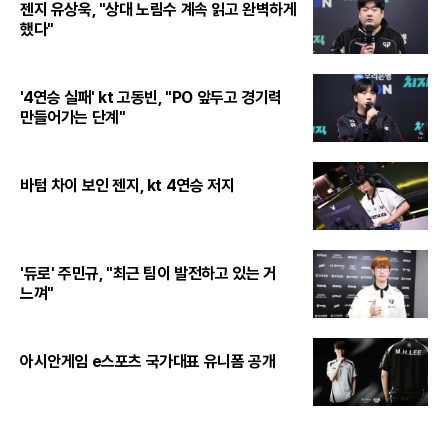
젠지 유상욱, "상대 노림수 계속 읽고 완벽하게
했다"
'4연승 실패' kt 고동빈, "PO 앞두고 경기력
만들어가는 단계"
바텀 차이 보인 젠지, kt 4연승 저지
'듀로' 주민규, "최근 팀이 발전하고 있는 거
느껴"
아시안게임 e스포츠 국가대표 유니폼 공개