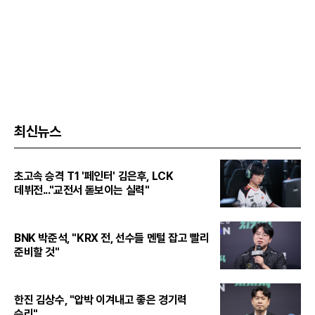
최신뉴스
초고속 승격 T1 '페인터' 김은후, LCK
데뷔전..."교전서 돋보이는 실력"
BNK 박준석, "KRX 전, 선수들 멘털 잡고 빨리
준비할 것"
한진 김상수, "압박 이겨내고 좋은 경기력
승리"