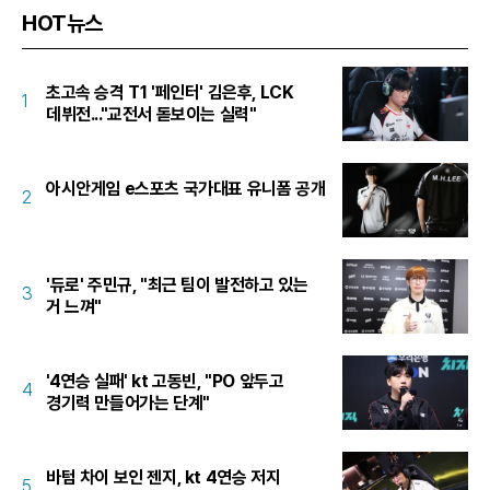
HOT뉴스
초고속 승격 T1 '페인터' 김은후, LCK
1
데뷔전..."교전서 돋보이는 실력"
아시안게임 e스포츠 국가대표 유니폼 공개
2
'듀로' 주민규, "최근 팀이 발전하고 있는
3
거 느껴"
'4연승 실패' kt 고동빈, "PO 앞두고
4
경기력 만들어가는 단계"
바텀 차이 보인 젠지, kt 4연승 저지
5