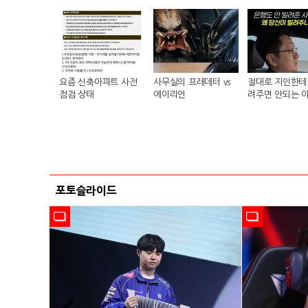
요즘 신축아파트 사전
사무실의 프레데터 vs
절대로 지인한테 
점검 상태
에이리언
려주면 안되는 
포토슬라이드