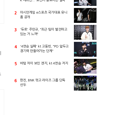
K 데뷔전..."교전서 돋보이는 실력"
2
아시안게임 e스포츠 국가대표 유니
폼 공개
3
'듀로' 주민규, "최근 팀이 발전하고
있는 거 느껴"
4
'4연승 실패' kt 고동빈, "PO 앞두고
경기력 만들어가는 단계"
시
5
바텀 차이 보인 젠지, kt 4연승 저지
츠
6
한진, BNK 꺾고 라이즈 그룹 단독
선두