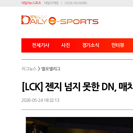
데일리e스포츠
데일리게임
2026.08.08(토)
전체기사
사진
경기소식
인터뷰
>
리그뉴스
엘오엘리그
[LCK] 젠지 넘지 못한 DN, 
2026-05-24 18:32:13