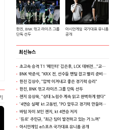
한진, BNK 꺾고 라이즈 그룹
아시안게임 국가대표 유니폼
단독 선두
공개
최신뉴스
초고속 승격 T1 '페인터' 김은후, LCK 데뷔전..."교전서 돋보이는 실력"
BNK 박준석, "KRX 전, 선수들 멘털 잡고 빨리 준비할 것"
한진 김상수, "압박 이겨내고 좋은 경기력 승리"
한진, BNK 꺾고 라이즈 그룹 단독 선두
젠지 유상욱, "상대 노림수 계속 읽고 완벽하게 했다"
기
'4연승 실패' kt 고동빈, "PO 앞두고 경기력 만들어가는 단계"
바텀 차이 보인 젠지, kt 4연승 저지
'듀로' 주민규, "최근 팀이 발전하고 있는 거 느껴"
아시안게임 e스포츠 국가대표 유니폼 공개