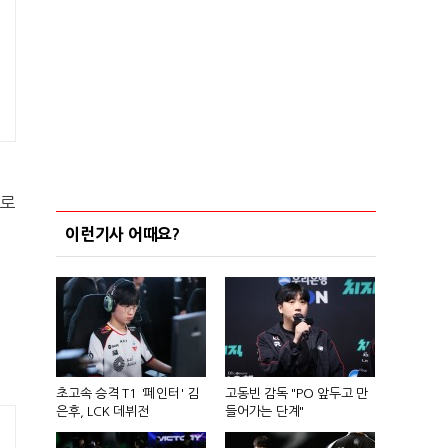
으로
이런기사 어때요?
결
초고속 승격 T1 '페인터' 김
고동빈 감독 "PO 앞두고 만
은후, LCK 데뷔전
들어가는 단계"