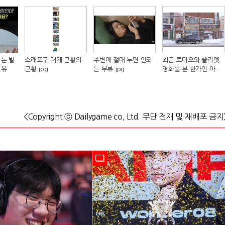
돈 빌
소래포구 대게 근황의
주변에 절대 두면 안되
최근 로미오와 줄리엣
이유
근황.jpg
는 부류.jpg
영화를 본 한가인 아들
반응.jpg
<Copyright ⓒ Dailygame co, Ltd. 무단 전재 및 재배포 금지