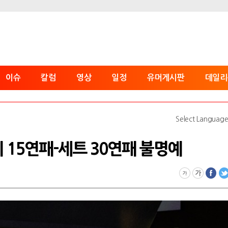
이슈
칼럼
영상
일정
유머게시판
데일리
Select Languag
매치 15연패-세트 30연패 불명예