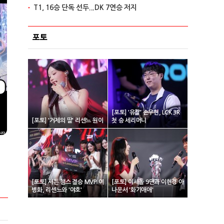
T1, 16승 단독 선두...DK 7연승 저지
포토
[포토] '유칼' 손우현, LCK 3R
[포토] '거제의 딸' 리센느 원이
첫 승 세리머니
[포토] 서든 챔스 결승 MVP 이
[포토] 이세돌 9단과 이현경 아
병화, 리센느와 '야호'
나운서 '화기애애'