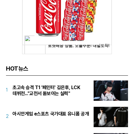
HOT뉴스
초고속 승격 T1 '페인터' 김은후, LCK
1
데뷔전..."교전서 돋보이는 실력"
아시안게임 e스포츠 국가대표 유니폼 공개
2