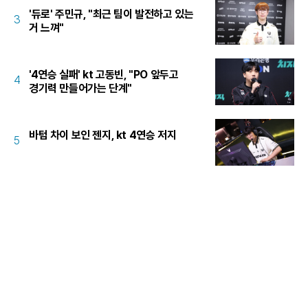
'듀로' 주민규, "최근 팀이 발전하고 있는
3
거 느껴"
'4연승 실패' kt 고동빈, "PO 앞두고
4
경기력 만들어가는 단계"
바텀 차이 보인 젠지, kt 4연승 저지
5