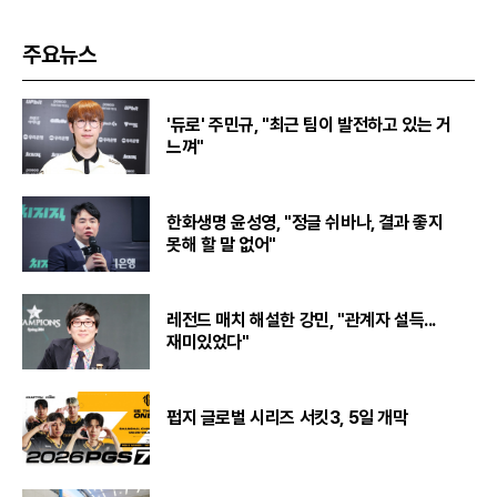
주요뉴스
'듀로' 주민규, "최근 팀이 발전하고 있는 거
느껴"
한화생명 윤성영, "정글 쉬바나, 결과 좋지
못해 할 말 없어"
레전드 매치 해설한 강민, "관계자 설득...
재미있었다"
펍지 글로벌 시리즈 서킷3, 5일 개막