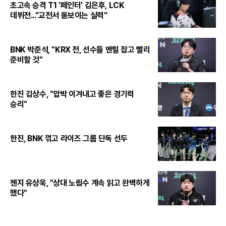
초고속 승격 T1 '페인터' 김은후, LCK
데뷔전..."교전서 돋보이는 실력"
BNK 박준석, "KRX 전, 선수들 멘털 잡고 빨리
준비할 것"
한진 김상수, "압박 이겨내고 좋은 경기력
승리"
한진, BNK 꺾고 라이즈 그룹 단독 선두
젠지 유상욱, "상대 노림수 계속 읽고 완벽하게
했다"