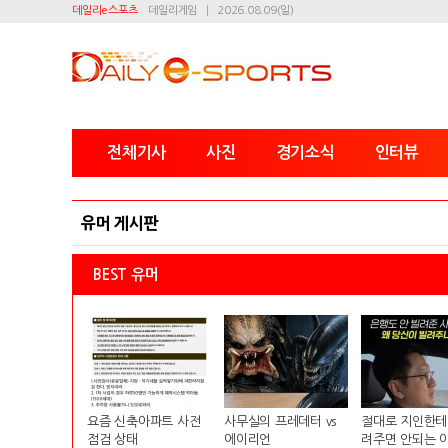
데일리e스포츠
데일리게임
2026.08.09(일)
전체기사
사진
경기소식
인터뷰
유머 게시판
BEST 유머
요즘 신축아파트 사전
사무실의 프레데터 vs
절대로 지인한테
점검 상태
에이리언
려주면 안되는 