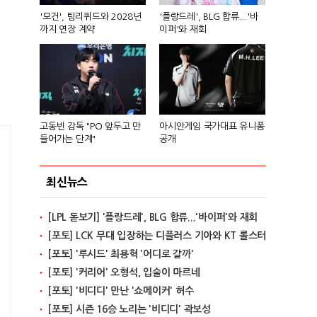
'모건', 팀리퀴드와 2028년
'플랑드레', BLG 합류...'바
까지 연장 계약
이퍼'와 재회
고동빈 감독 "PO 앞두고 만
아시안게임 국가대표 유니폼
들어가는 단계"
공개
최신뉴스
[LPL 돋보기] '플랑드레', BLG 합류...'바이퍼'와 재회
[포토] LCK 무대 입장하는 디플러스 기아와 KT 롤스터
[포토] '루시드' 최용혁 '어디로 갈까'
[포토] '커리어' 오형석, 입술이 마르네
[포토] '비디디' 만난 '쇼메이커' 허수
[포토] 시즌 16승 노리는 '비디디' 곽보성