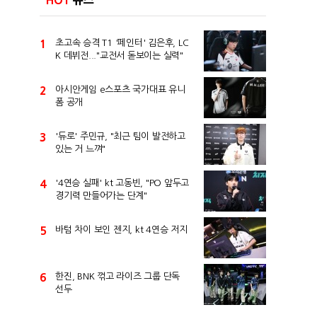
HOT
뉴스
1
초고속 승격 T1 '페인터' 김은후, LC
K 데뷔전..."교전서 돋보이는 실력"
2
아시안게임 e스포츠 국가대표 유니
폼 공개
3
'듀로' 주민규, "최근 팀이 발전하고
있는 거 느껴"
4
'4연승 실패' kt 고동빈, "PO 앞두고
경기력 만들어가는 단계"
5
바텀 차이 보인 젠지, kt 4연승 저지
6
한진, BNK 꺾고 라이즈 그룹 단독
선두