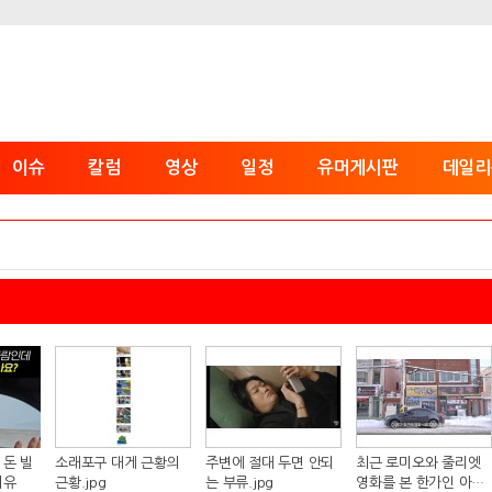
이슈
칼럼
영상
일정
유머게시판
데일리
 돈 빌
소래포구 대게 근황의
주변에 절대 두면 안되
최근 로미오와 줄리엣
이유
근황.jpg
는 부류.jpg
영화를 본 한가인 아들