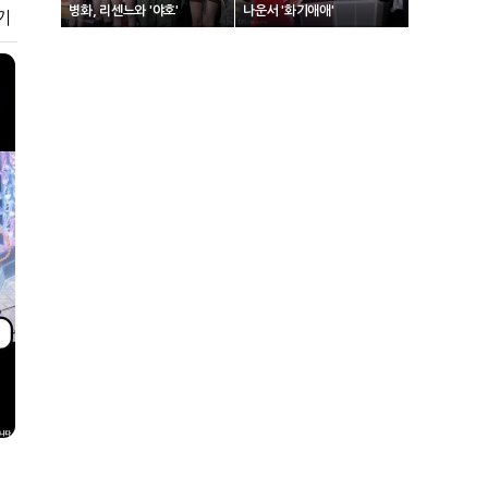
병화, 리센느와 '야호'
나운서 '화기애애'
기