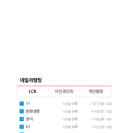
데일리랭킹
LCK
서킷포인트
개인랭킹
T1
16승 6패
+21(35-14)
1
한화생명
16승 6패
+19(37-18)
2
젠지
16승 6패
+18(34-16)
3
KT
15승 6패
+12(30-18)
4