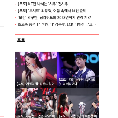
[포토] KT전 나서는 '시우' 전시우
[포토] '루시드' 최용혁, 어둠 속에서 kt전 준비
'모건' 박루한, 팀리퀴드와 2028년까지 연장 계약
초고속 승격 T1 '페인터' 김은후, LCK 데뷔전..."교전서 돋보이는 실력"
포토
[포토] '유칼' 손우현, LCK 3R
[포토] '거제의 딸' 리센느 원이
첫 승 세리머니
[포토] 서든 챔스 결승 MVP 이
[포토] 이세돌 9단과 이현경 아