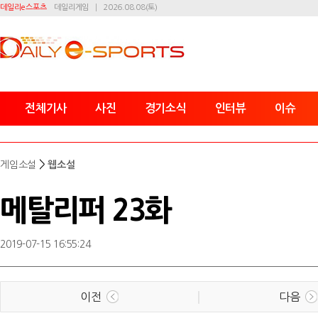
데일리e스포츠
데일리게임
2026.08.08(토)
전체기사
사진
경기소식
인터뷰
이슈
>
게임소설
웹소설
메탈리퍼 23화
2019-07-15 16:55:24
이전
다음