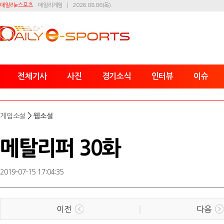
데일리e스포츠
데일리게임
2026.08.06(목)
전체기사
사진
경기소식
인터뷰
이슈
>
게임소설
웹소설
메탈리퍼 30화
2019-07-15 17:04:35
이전
다음