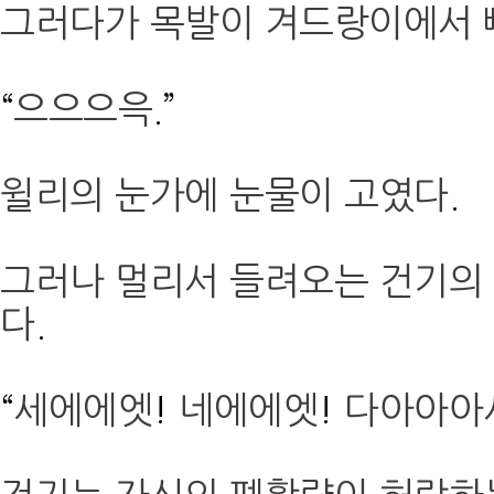
그러다가 목발이 겨드랑이에서 
“
으으으윽
.”
윌리의 눈가에 눈물이 고였다
.
그러나 멀리서 들려오는 건기의
다
.
“
세에에엣
!
네에에엣
!
다아아아