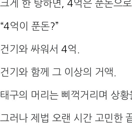
크게 한 탕하면
, 4
억은 푼돈으로
“4
억이 푼돈
?”
건기와 싸워서
4
억
.
건기와 함께 그 이상의 거액
.
태구의 머리는 삐꺽거리며 상황
그러나 제법 오랜 시간 고민한 