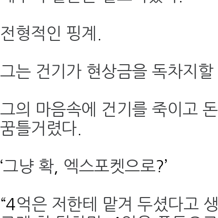
전형적인 핑계
.
그는 건기가 현상금을 독차지할
그의 마음속에 건기를 죽이고 
꿈틀거렸다
.
‘
그냥 확
,
엑스포켓으로
?’
“4
억은 저한테 맡겨 두셨다고 