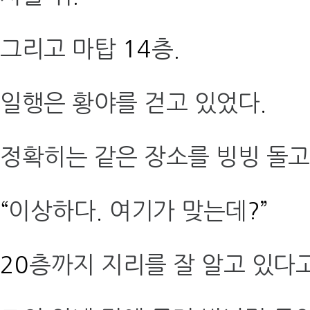
그리고 마탑
14
층
.
일행은 황야를 걷고 있었다
.
정확히는 같은 장소를 빙빙 돌고
“
이상하다
.
여기가 맞는데
?”
20
층까지 지리를 잘 알고 있다