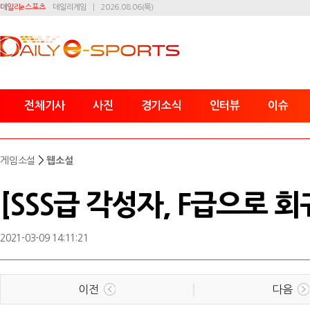
데일리e스포츠
데일리게임
2026.08.06(목)
전체기사
사진
경기소식
인터뷰
이슈
>
게임소설
웹소설
[SSS급 각성자, F급으로 회
2021-03-09 14:11:21
이전
다음