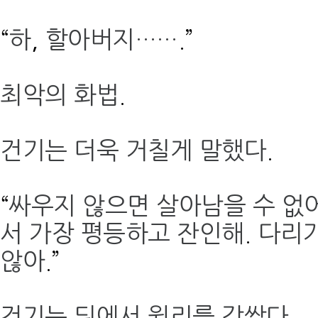
“
하
,
할아버지……
.”
최악의 화법
.
건기는 더욱 거칠게 말했다
.
“
싸우지 않으면 살아남을 수 없
서 가장 평등하고 잔인해
.
다리가
않아
.”
건기는 뒤에서 윌리를 감쌌다
.