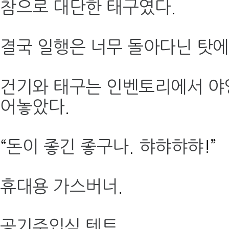
참으로 대단한 태구였다
.
결국 일행은 너무 돌아다닌 탓에
건기와 태구는 인벤토리에서 야
어놓았다
.
“
돈이 좋긴 좋구나
.
햐햐햐햐
!”
휴대용 가스버너
.
공기주입식 텐트
.