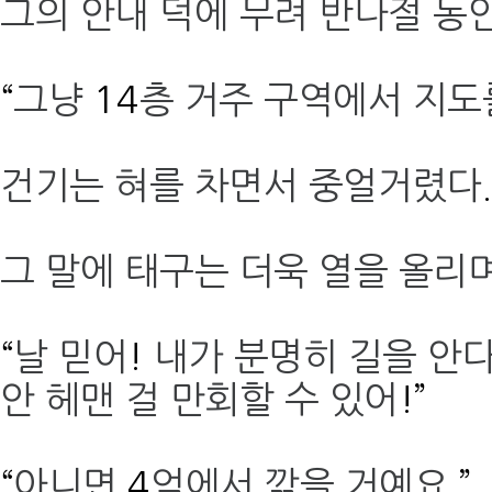
그의 안내 덕에 무려 반나절 동
“
그냥
14
층 거주 구역에서 지도
건기는 혀를 차면서 중얼거렸다
.
그 말에 태구는 더욱 열을 올리
“
날 믿어
!
내가 분명히 길을 안
안 헤맨 걸 만회할 수 있어
!”
“
아니면
4
억에서 깎을 거예요
.”