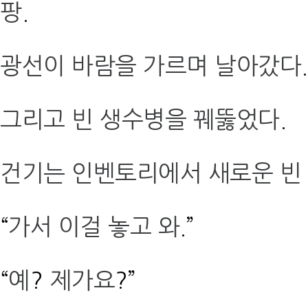
팡
.
광선이 바람을 가르며 날아갔다
.
그리고 빈 생수병을 꿰뚫었다
.
건기는 인벤토리에서 새로운 빈
“
가서 이걸 놓고 와
.”
“
예
?
제가요
?”