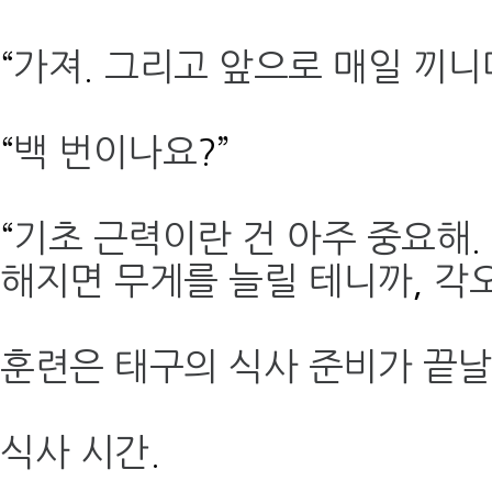
“
가져
.
그리고 앞으로 매일 끼니
“
백 번이나요
?”
“
기초 근력이란 건 아주 중요해
.
해지면 무게를 늘릴 테니까
,
각
훈련은 태구의 식사 준비가 끝
식사 시간
.