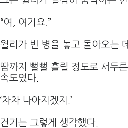
그는 윌리가 열심히 움직이는 한
“
여
,
여기요
.”
윌리가 빈 병을 놓고 돌아오는 
땀까지 뻘뻘 흘릴 정도로 서두른
속도였다
.
‘
차차 나아지겠지
.’
건기는 그렇게 생각했다
.