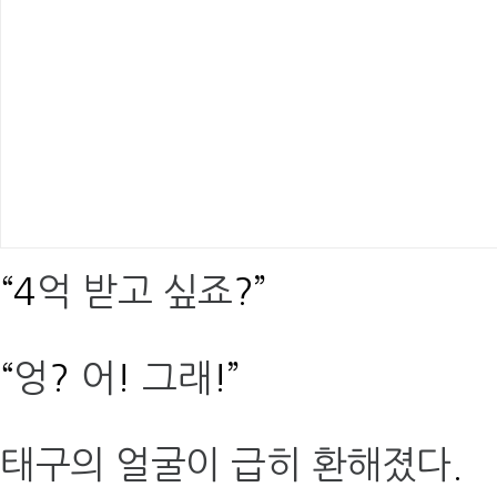
“4
억 받고 싶죠
?”
“
엉
?
어
!
그래
!”
태구의 얼굴이 급히 환해졌다
.