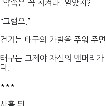
“
약속은 꼭 지켜라
.
알았지
?”
“
그럼요
.”
건기는 태구의 가발을 주워
주면
태구는 그제야 자신의 맨머리가 
다
.
***
사흘 뒤
.