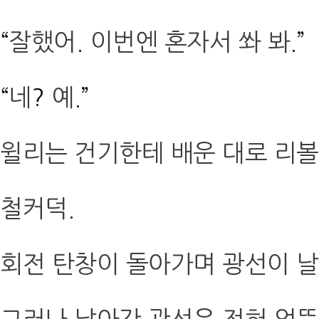
“
잘했어
.
이번엔 혼자서 쏴 봐
.”
“
네
?
예
.”
윌리는 건기한테 배운 대로 리
철커덕
.
회전 탄창이 돌아가며 광선이 