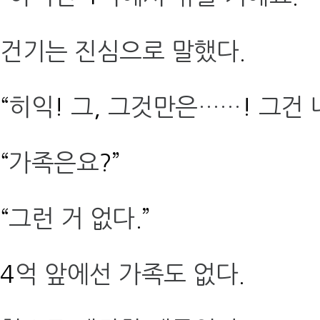
건기는 진심으로 말했다
.
“
히익
!
그
,
그것만은……
!
그건 
“
가족은요
?”
“
그런 거 없다
.”
4
억 앞에선 가족도 없다
.