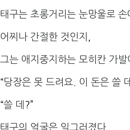
태구는 초롱거리는 눈망울로 손
어찌나 간절한 것인지
,
그는 애지중지하는 모히칸 가발
“
당장은 못 드려요
.
이 돈은 쓸 
“
쓸 데
?”
태구의 얼굴은 일그러졌다
.