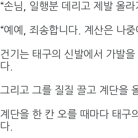
“
손님
,
일행분 데리고 제발 올라
“
예예
,
죄송합니다
.
계산은 나중
건기는 태구의 신발에서 가발을 
다
.
그리고 그를 질질 끌고 계단을 
계단을 한 칸 오를 때마다 태구
다
.