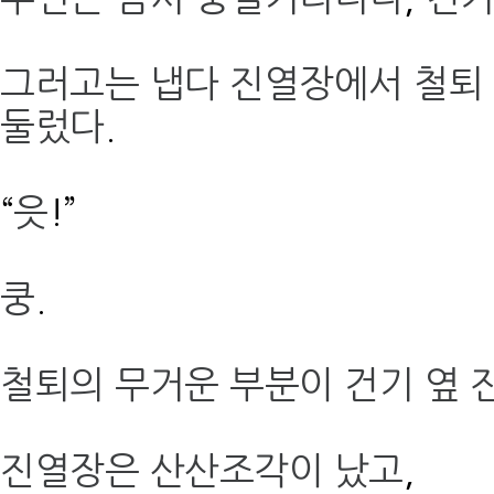
그러고는 냅다 진열장에서 철퇴
둘렀다
.
“
읏
!”
쿵
.
철퇴의 무거운 부분이 건기 옆
진열장은 산산조각이 났고
,