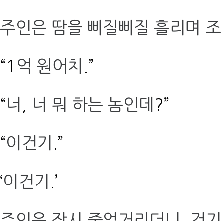
주인은 땀을 삐질삐질 흘리며 
“1
억 원어치
.”
“
너
,
너 뭐 하는 놈인데
?”
“
이건기
.”
‘
이건기
.’
주인은 잠시 중얼거리더니
,
건기