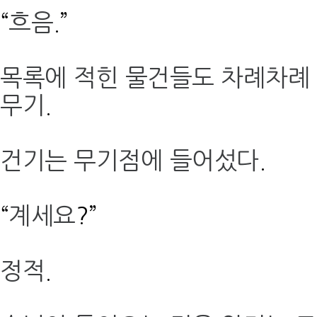
“
흐음
.”
목록에 적힌 물건들도 차례차례
무기
.
건기는 무기점에 들어섰다
.
“
계세요
?”
정적
.