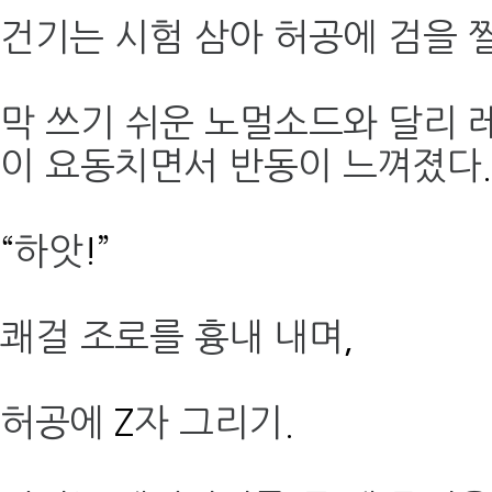
건기는 시험 삼아 허공에 검을 
막 쓰기 쉬운 노멀소드와 달리 
이 요동치면서 반동이 느껴졌다
.
“
하앗
!”
쾌걸 조로를 흉내 내며
,
허공에
Z
자 그리기
.