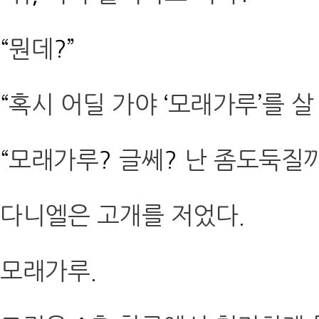
“
뭔데
?”
“
혹시 어딜 가야
‘
모래가루
’
를 살
“
모래가루
?
글쎄
?
난 좀도둑질까
다니엘은 고개를 저었다
.
모래가루
.