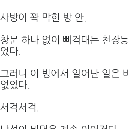
사방이 꽉 막힌 방 안
.
창문 하나 없이 삐걱대는 천장등
었다
.
그러니 이 방에서 일어난 일은 
없었다
.
서걱서걱
.