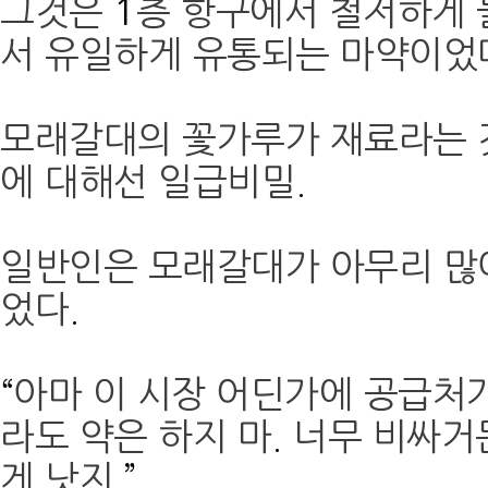
그것은
1
층 항구에서 철저하게 
서 유일하게 유통되는 마약이었
모래갈대의 꽃가루가 재료라는 
에 대해선 일급비밀
.
일반인은 모래갈대가 아무리 많
었다
.
“
아마 이 시장 어딘가에 공급처
라도 약은 하지 마
.
너무 비싸거
게 낫지
.”