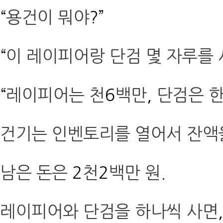
“
용건이 뭐야
?”
“
이 레이피어랑 단검 몇 자루를
“
레이피어는 천
6
백만
,
단검은 
건기는 인벤토리를 열어서 잔액
남은 돈은
2
천
2
백만 원
.
레이피어와 단검을 하나씩 사면
,