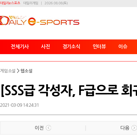
데일리e스포츠
데일리게임
2026.08.08(토)
전체기사
사진
경기소식
인터뷰
이슈
>
게임소설
웹소설
[SSS급 각성자, F급으로 회
2021-03-09 14:24:31
이전
다음