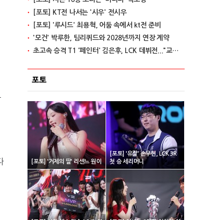
[포토] KT전 나서는 '시우' 전시우
[포토] '루시드' 최용혁, 어둠 속에서 kt전 준비
'모건' 박루한, 팀리퀴드와 2028년까지 연장 계약
초고속 승격 T1 '페인터' 김은후, LCK 데뷔전..."교전서 돋보이는 실력"
포토
고
[포토] '유칼' 손우현, LCK 3R
다
[포토] '거제의 딸' 리센느 원이
첫 승 세리머니