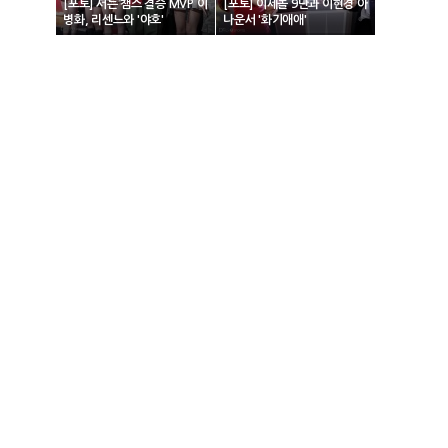
[포토] 서든 챔스 결승 MVP 이
[포토] 이세돌 9단과 이현경 아
병화, 리센느와 '야호'
나운서 '화기애애'