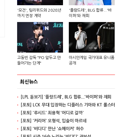
'모건', 팀리퀴드와 2028년
'플랑드레', BLG 합류...'바
까지 연장 계약
이퍼'와 재회
고동빈 감독 "PO 앞두고 만
아시안게임 국가대표 유니폼
들어가는 단계"
공개
최신뉴스
[LPL 돋보기] '플랑드레', BLG 합류...'바이퍼'와 재회
[포토] LCK 무대 입장하는 디플러스 기아와 KT 롤스터
[포토] '루시드' 최용혁 '어디로 갈까'
[포토] '커리어' 오형석, 입술이 마르네
[포토] '비디디' 만난 '쇼메이커' 허수
[포토] 시즌 16승 노리는 '비디디' 곽보성