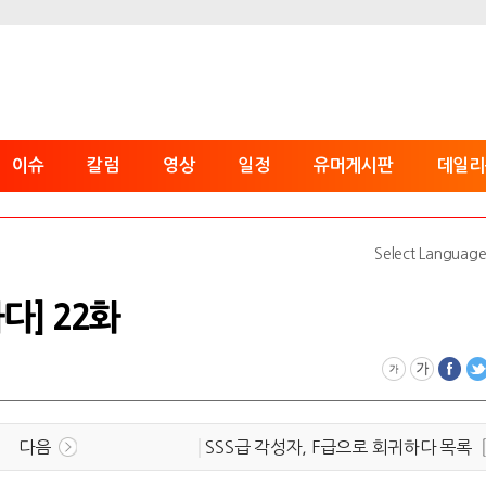
이슈
칼럼
영상
일정
유머게시판
데일리
Select Languag
다] 22화
다음
SSS급 각성자, F급으로 회귀하다 목록