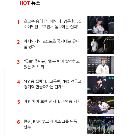
HOT
뉴스
1
초고속 승격 T1 '페인터' 김은후, LC
K 데뷔전..."교전서 돋보이는 실력"
2
아시안게임 e스포츠 국가대표 유니
폼 공개
3
'듀로' 주민규, "최근 팀이 발전하고
있는 거 느껴"
4
'4연승 실패' kt 고동빈, "PO 앞두고
경기력 만들어가는 단계"
5
바텀 차이 보인 젠지, kt 4연승 저지
6
한진, BNK 꺾고 라이즈 그룹 단독
선두