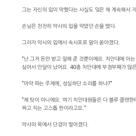
그는 자신의 입이 막혔다는 사실도 잊은 채 계속해서 
손님은 천천히 약사의 입을 막았던 손을 뗐다
.
그러자 약사의 입에서 속사포로 말이 쏟아졌다
.
“
난 그저 돈만 받고 일해 준 것뿐이에요
.
치안대에 아는
싶어서 안달이 났어요
. 40
층 치안대에 부정부패가 많은
“
마약 파는 주제에
,
성실하단 소리를 하냐
?”
“
제 탓이 아니에요
.
여기 치안대원들은 다 블루 클랜한
짜고 치는 고스톱 판이라고요
.”
약사의 목에서 단검이 떨어졌다
.