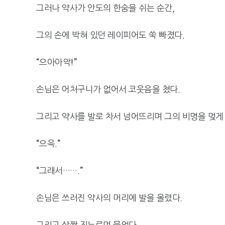
그러나 약사가 안도의 한숨을 쉬는 순간
,
그의 손에 박혀 있던 레이피어도 쑥 빠졌다
.
“
으아아악
!”
손님은 어처구니가 없어서 코웃음을 쳤다
.
그리고 약사를 발로 차서 넘어뜨리며 그의 비명을 멎게
“
으윽
.”
“
그래서……
.”
손님은 쓰러진 약사의 머리에 발을 올렸다
.
그리고 살짝 짓누르며 물었다
.