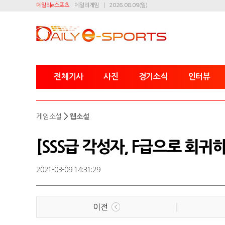
데일리e스포츠
데일리게임
2026.08.09(일)
전체기사
사진
경기소식
인터뷰
>
게임소설
웹소설
[SSS급 각성자, F급으로 회귀하
2021-03-09 14:31:29
이전