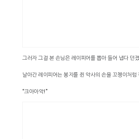
그러자 그걸 본 손님은 레이피어를 뽑아 들어 냅다 던
날아간 레이피어는 봉지를 쥔 약사의 손을 꼬챙이처럼
“
크아아악
!”