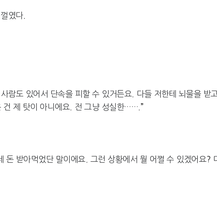
지껄였다
.
 사람도 있어서 단속을 피할 수 있거든요
.
다들 저한테 뇌물을 받
 건 제 탓이 아니에요
.
전 그냥 성실한……
.”
테 돈 받아먹었단 말이에요
.
그런 상황에서 뭘 어쩔 수 있겠어요
?