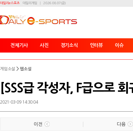
데일리e스포츠
데일리게임
2026.08.07(금)
전체기사
사진
경기소식
인터뷰
이슈
>
게임소설
웹소설
[SSS급 각성자, F급으로 회
2021-03-09 14:30:04
이전
다음