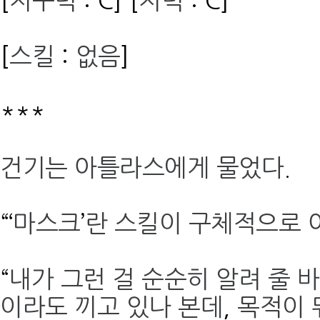
[
지구력
: C] [
지력
: C]
[
스킬
:
없음
]
***
건기는 아틀라스에게 물었다
.
“‘
마스크
’
란 스킬이 구체적으로 
“
내가 그런 걸 순순히 알려 줄 
이라도 끼고 있나 본데
,
목적이 