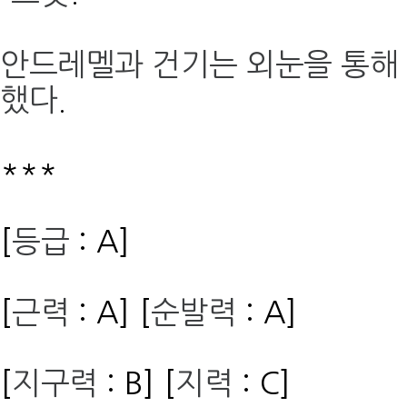
안드레멜과 건기는 외눈을 통해
했다
.
***
[
등급
: A]
[
근력
: A] [
순발력
: A]
[
지구력
: B] [
지력
: C]