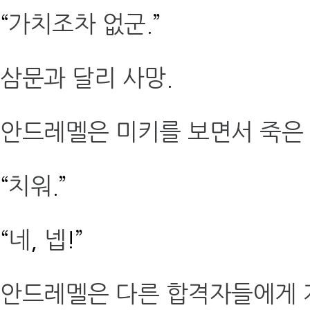
“
가치조차 없군
.”
삼문과 달리 사망
.
안드레멜은 미키를 보면서 죽은
“
치워
.”
“
네
,
넵
!”
안드레멜은 다른 합격자들에게 