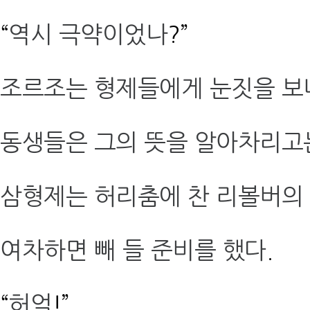
“
역시 극약이었나
?”
조르조는 형제들에게 눈짓을 보
동생들은 그의 뜻을 알아차리고
삼형제는 허리춤에 찬 리볼버의
여차하면 빼 들 준비를 했다
.
“
허억
!”