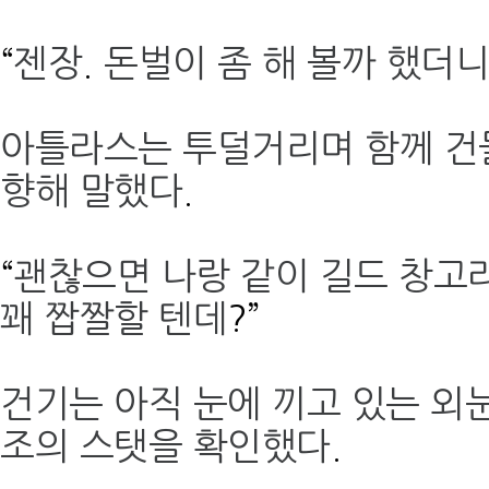
“
젠장
.
돈벌이 좀 해 볼까 했더니
아틀라스는 투덜거리며 함께 건
향해 말했다
.
“
괜찮으면 나랑 같이 길드 창고
꽤 짭짤할 텐데
?”
건기는 아직 눈에 끼고 있는 외
조의 스탯을 확인했다
.