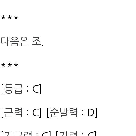
***
다음은 조
.
***
[
등급
: C]
[
근력
: C] [
순발력
: D]