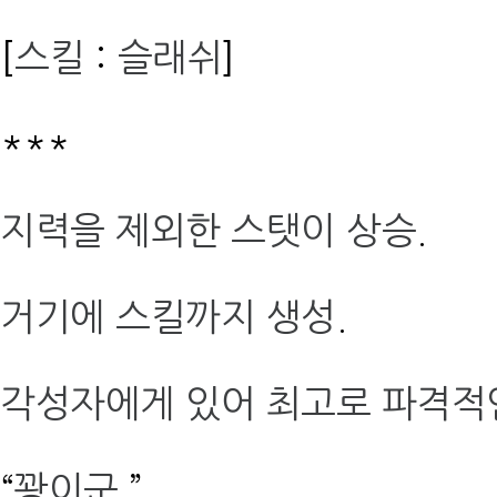
[
스킬
:
슬래쉬
]
***
지력을 제외한 스탯이 상승
.
거기에 스킬까지 생성
.
각성자에게 있어 최고로 파격적
“
꽝이군
.”