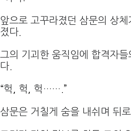
앞으로 고꾸라졌던 삼문의 상체
졌다
.
그의 기괴한 움직임에 합격자들
다
.
“
헉
,
헉
,
헉……
.”
삼문은 거칠게 숨을 내쉬며 뒤로