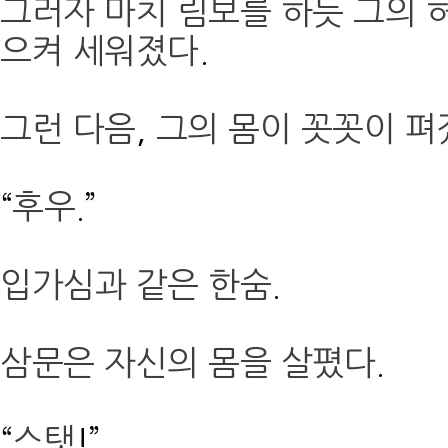
그러자 마치 림보를 하듯 그의 
으켜 세워졌다
.
그런 다음
,
그의 몸이 꼿꼿이 펴
“
후우
.”
입가심과 같은 한숨
.
삼문은 자신의 몸을 살폈다
.
“
스탯
!”