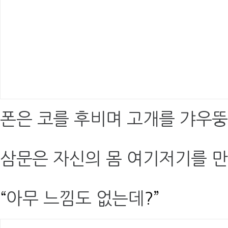
폰은 코를 후비며 고개를 갸우
삼문은 자신의 몸 여기저기를 
“
아무 느낌도 없는데
?”