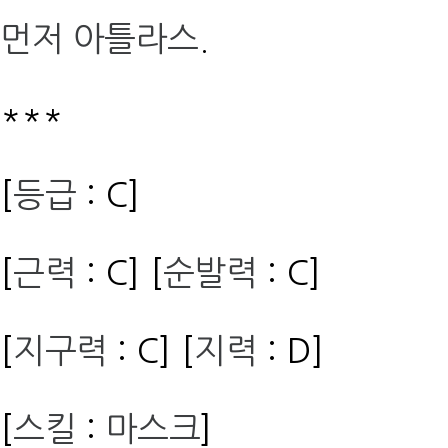
먼저 아틀라스
.
***
[
등급
: C]
[
근력
: C] [
순발력
: C]
[
지구력
: C] [
지력
: D]
[
스킬
:
마스크
]