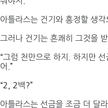
줘야지
.”
아틀라스는 건기와 흥정할 생각
그러나 건기는 흔쾌히 그것을 
“
그럼 천만으로 하지
.
하지만 
어
.”
“2, 2
백
?”
아틀라스는 선금을 조금 더 달라