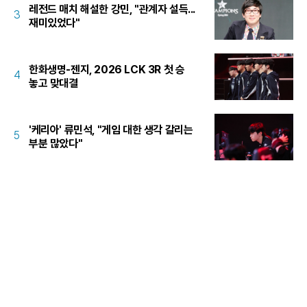
레전드 매치 해설한 강민, "관계자 설득...
3
재미있었다"
한화생명-젠지, 2026 LCK 3R 첫 승
4
놓고 맞대결
'케리아' 류민석, "게임 대한 생각 갈리는
5
부분 많았다"