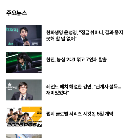
주요뉴스
한화생명 윤성영, "정글 쉬바나, 결과 좋지
못해 할 말 없어"
한진, 농심 2대1 꺾고 7연패 탈출
레전드 매치 해설한 강민, "관계자 설득...
재미있었다"
펍지 글로벌 시리즈 서킷3, 5일 개막