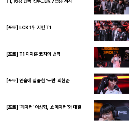
T1, 16승 단독 선두...DK 7연승 저지
[포토] LCK 1위 지킨 T1
[포토] T1 이지훈 코치의 밴픽
[포토] 연습에 집중한 '도란' 최현준
[포토] '페이커' 이상혁, '쇼메이커'와 대결