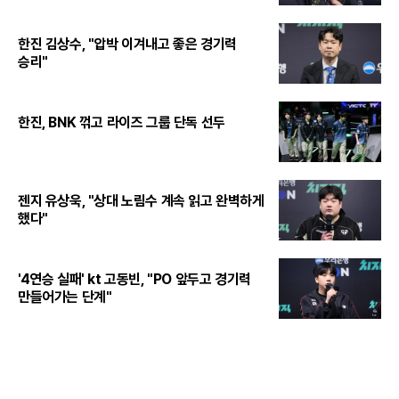
한진 김상수, "압박 이겨내고 좋은 경기력
승리"
한진, BNK 꺾고 라이즈 그룹 단독 선두
젠지 유상욱, "상대 노림수 계속 읽고 완벽하게
했다"
'4연승 실패' kt 고동빈, "PO 앞두고 경기력
만들어가는 단계"