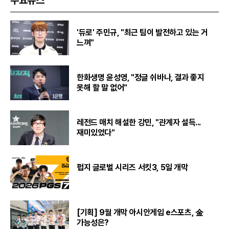
'듀로' 주민규, "최근 팀이 발전하고 있는 거
느껴"
한화생명 윤성영, "정글 쉬바나, 결과 좋지
못해 할 말 없어"
레전드 매치 해설한 강민, "관계자 설득...
재미있었다"
펍지 글로벌 시리즈 서킷3, 5일 개막
[기획] 9월 개막 아시안게임 e스포츠, 金
가능성은?