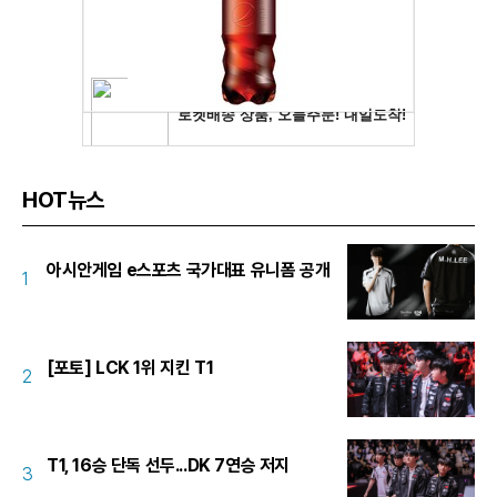
HOT뉴스
아시안게임 e스포츠 국가대표 유니폼 공개
1
[포토] LCK 1위 지킨 T1
2
T1, 16승 단독 선두...DK 7연승 저지
3