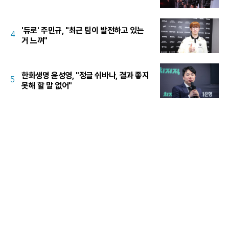
'듀로' 주민규, "최근 팀이 발전하고 있는
4
거 느껴"
한화생명 윤성영, "정글 쉬바나, 결과 좋지
5
못해 할 말 없어"