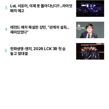
LoL 서포터, 이제 못 돌아다닌다?...라이엇
3
패치 예고
레전드 매치 해설한 강민, "관계자 설득...
4
재미있었다"
한화생명-젠지, 2026 LCK 3R 첫 승
5
놓고 맞대결