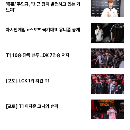
'듀로' 주민규, "최근 팀이 발전하고 있는 거
느껴"
아시안게임 e스포츠 국가대표 유니폼 공개
T1, 16승 단독 선두...DK 7연승 저지
[포토] LCK 1위 지킨 T1
[포토] T1 이지훈 코치의 밴픽