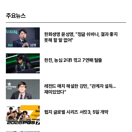
주요뉴스
한화생명 윤성영, "정글 쉬바나, 결과 좋지
못해 할 말 없어"
한진, 농심 2대1 꺾고 7연패 탈출
레전드 매치 해설한 강민, "관계자 설득...
재미있었다"
펍지 글로벌 시리즈 서킷3, 5일 개막