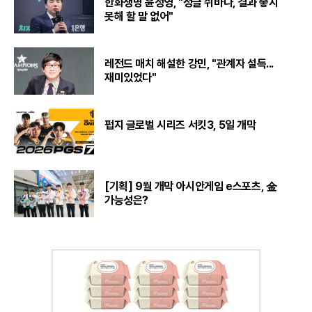
한화생명 윤성영, "정글 쉬바나, 결과 좋지
못해 할 말 없어"
레전드 매치 해설한 강민, "관계자 설득...
재미있었다"
펍지 글로벌 시리즈 서킷3, 5일 개막
[기획] 9월 개막 아시안게임 e스포츠, 金
가능성은?