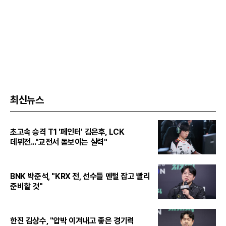
최신뉴스
초고속 승격 T1 '페인터' 김은후, LCK
데뷔전..."교전서 돋보이는 실력"
BNK 박준석, "KRX 전, 선수들 멘털 잡고 빨리
준비할 것"
한진 김상수, "압박 이겨내고 좋은 경기력