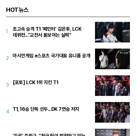
HOT뉴스
초고속 승격 T1 '페인터' 김은후, LCK
1
데뷔전..."교전서 돋보이는 실력"
아시안게임 e스포츠 국가대표 유니폼 공개
2
[포토] LCK 1위 지킨 T1
3
T1, 16승 단독 선두...DK 7연승 저지
4
'듀로' 주민규, "최근 팀이 발전하고 있는