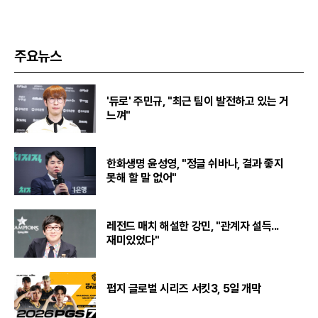
주요뉴스
'듀로' 주민규, "최근 팀이 발전하고 있는 거
느껴"
한화생명 윤성영, "정글 쉬바나, 결과 좋지
못해 할 말 없어"
레전드 매치 해설한 강민, "관계자 설득...
재미있었다"
펍지 글로벌 시리즈 서킷3, 5일 개막