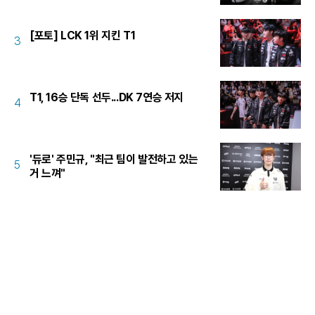
[포토] LCK 1위 지킨 T1
3
T1, 16승 단독 선두...DK 7연승 저지
4
'듀로' 주민규, "최근 팀이 발전하고 있는
5
거 느껴"