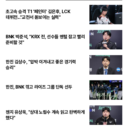
초고속 승격 T1 '페인터' 김은후, LCK
데뷔전..."교전서 돋보이는 실력"
BNK 박준석, "KRX 전, 선수들 멘털 잡고 빨리
준비할 것"
한진 김상수, "압박 이겨내고 좋은 경기력
승리"
한진, BNK 꺾고 라이즈 그룹 단독 선두
젠지 유상욱, "상대 노림수 계속 읽고 완벽하게
했다"