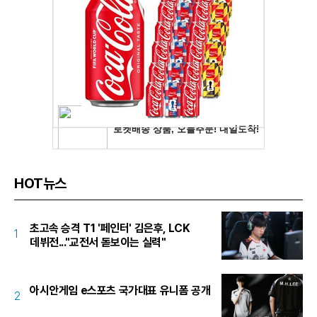
HOT뉴스
초고속 승격 T1 '페인터' 김은후, LCK
1
데뷔전..."교전서 돋보이는 실력"
아시안게임 e스포츠 국가대표 유니폼 공개
2