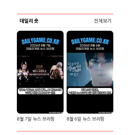
데일리 숏
전체보기
8월 7일 뉴스 브리핑
8월 6일 뉴스 브리핑