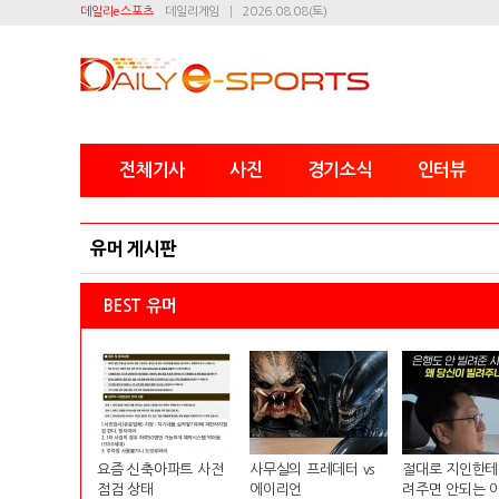
데일리e스포츠
데일리게임
2026.08.08(토)
전체기사
사진
경기소식
인터뷰
유머 게시판
BEST 유머
요즘 신축아파트 사전
사무실의 프레데터 vs
절대로 지인한테
점검 상태
에이리언
려주면 안되는 