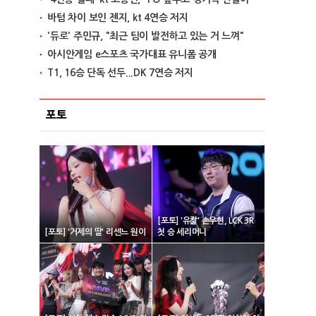
바텀 차이 보인 젠지, kt 4연승 저지
'듀로' 주민규, "최근 팀이 발전하고 있는 거 느껴"
아시안게임 e스포츠 국가대표 유니폼 공개
T1, 16승 단독 선두...DK 7연승 저지
포토
[포토] '유칼' 손우현, LCK 3R
[포토] '거제의 딸' 리센느 원이
첫 승 세리머니