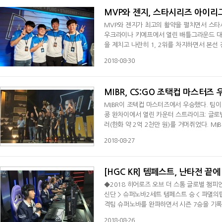
MVP와 젠지, 스타시리즈 아이리그
MVP와 젠지가 최고의 활약을 펼치면서 스타시리즈 아이리그 시즌
우크라이나 키예프에서 열린 배틀그라운드 대회
을 제치고 나란히 1, 2위를 차지하면서 본선 
간 총 20라운드의 경기를 진행해 본선에 오를 
2018-08-30
시작한 MVP는 이후 라운드에서 점점 순위를 
라섰다. 2일차와 3일차에도 꾸준히 상위권에
MIBR, CS:GO 조택컵 마스터즈
MIBR이 조텍컵 마스터즈에서 우승했다. 팀이 재창단 된지 2개월 만이다. 
콩 완차이에서 열린 카운터 스트라이크: 글로벌 
러(한화 약 2억 2천만 원)를 거머쥐었다. MIBR은 단판 토너먼트로 진행된 이번 대회에서 중국의 플래시 게이밍을 세트
스코어 2대0으로 완파하며 4강에 올랐다. 4강에
2018-08-27
폴란드의 킹귄을 상대한 MIBR은 단 한 세트
에게 단 1점만 허용한 압도적 승리였다.
[HGC KR] 템페스트, 난타전 끝
◆2018 히어로즈 오브 더 스톰 글로벌 챔피
신단 > 슈퍼노바2세트 템페스트 승 < 파멸의탑 >
격팀 슈퍼노바를 완파하면서 시즌 7승을 기록
페스트는 26일 서울 금천구 독산동 VSL 스
2018-08-26