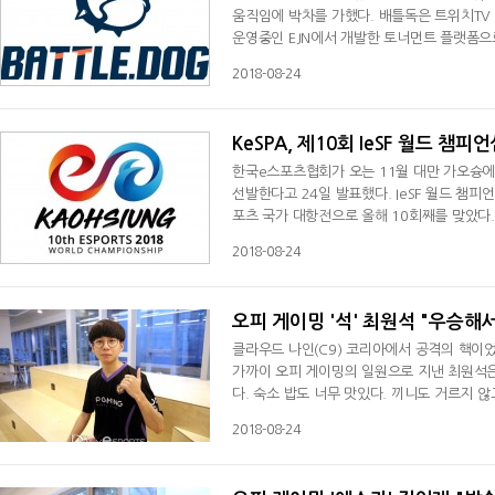
움직임에 박차를 가했다. 배틀독은 트위치TV 전용 커뮤니티 트게더(Tgd.kr)와 스트리머 후원 플랫폼인 트윕(Twip.kr)을
운영중인 EJN에서 개발한 토너먼트 플랫폼으
고 있다. 상금 후원부터 시작해 대진표 제작,
2018-08-24
다. 스트리머 관련 콘텐츠로 사업을 진행하던 EJN이 어떻게 e스포츠 사업에 뛰어들게 됐을까. EJN 박찬제 대표는 "트게
더와 트윕을 만들면서 스트리머
KeSPA, 제10회 IeSF 월드 챔
한국e스포츠협회가 오는 11월 대만 가오슝에서
선발한다고 24일 발표했다. IeSF 월드 챔피언십은 문화체육관광부가 후원하고 국제e스포츠연맹(IeSF)이 주최하는 e스
포츠 국가 대항전으로 올해 10회째를 맞았다.
이 리그 오브 레전드, 카운터 스트라이크: 글로
2018-08-24
42개국, 670명이 참가할 예정이다. 한국은 
이 대회에 한국 대표로 출전할 철권7 종
오피 게이밍 '석' 최원석 "우승해
클라우드 나인(C9) 코리아에서 공격의 핵이었던
가까이 오피 게이밍의 일원으로 지낸 최원석은
다. 숙소 밥도 너무 맛있다. 끼니도 거르지 않고 있다"며 만족감을 드러
코리아에서 활동하던 '기켄' 김태광을 영입한
2018-08-24
그라운드의 '갈락티코'를 연상시키는 영입 러시다. 이름값 있는 선수들과 함께 하게 된 것에 대해 최원석은 "
선수들이 잘한다는 것은 선