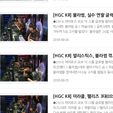
KR) 페이즈2 6주차 슈퍼노바와의 경기에서
던 리그 2위 자리를 탈환했
[HGC KR] 블라썸, 실수 연발 
◆2018 히어로즈 오브 더 스톰 글로벌 챔피
럭2세트 블라썸 승 < 하늘사원 > 글럭3세트 블라썸 승 < 거미여
거두며 5승 고지를 밟았다. 블라썸은 26일 서울 금천구 독산동 VSL 스튜디오에서 열린 2018 히어로즈 오브 더 스톰 글
로벌 챔피언십 코리아(HGC KR) 페이즈2 
2018-08-26
승을 거뒀다. 글럭은 실수를 연발하며 아쉬운 모습을 보였다. 1세트 시작과 동시에 블
인을 잡아내면서 좋
[HGC KR] 발리스틱스, 블라썸 
◆2018 히어로즈 오브 더 스톰 글로벌 챔피
의전쟁터 > 블라썸2세트 발리스틱스 승 < 하늘사원
블라썸을 잡아내면서 6승 고지를 밟음과 동시에 템페스트를 제치
산동 VSL 스튜디오에서 열린 2018 히어로즈
2018-08-25
의 경기에서 세트 스코어 3대0 완승을 거뒀다. 1세트에서 첫 불멸자는 블라썸이 가져갔지만 스랄이 제압을 당하는 
에 아무런 이득도 취하지
[HGC KR] 미라클, 펠리즈 3대0
◆2018 히어로즈 오브 더 스톰 글로벌 챔피
리즈2세트 미라클 승 < 파멸의탑 > 펠리즈3세트 미라클 승 < 
다섯 번째 승리를 쟁취했다. 펠리즈는 2승 사냥에 실패했다. 미라클은 25일 서울 금천구 