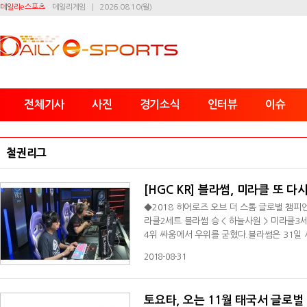
데일리e스포츠
데일리게임
2026.08.10(월)
전체기사
사진
경기소식
인터뷰
이슈
철권리그
[HGC KR] 블라썸, 미라클 또 다
◆2018 히어로즈 오브 더 스톰 글로벌 챔피
라클2세트 블라썸 승 < 하늘사원 > 미라클3
4위 싸움에서 우위를 굳혔다.블라썸은 31일 
글로벌 챔피언십 코리아(HGC KR) 페이즈2
2018-08-31
해 5위에서 4위로 한 계단 올라섰다.1세트
서 블라썸의 요새를 빠르게 무너뜨
토요타, 오는 11월 태국서 글로벌 