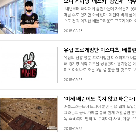
오피 게이밍 '에스카' 김인재 "박
"내년부터 해외대회 출전하는데 자유롭지 못하
떠날 수도 있지만 아쉬웠다. 예전에 비해 폼이 많이 올라왔는데 
스로 전격 이적한 배틀그라운드 프로게이머 '
를 밝혔다. 프로게이머 활동을 위해 군 입대를 연기한 김인재는 2019년부터 출국이 어려워진다고 판단했고, 이는 글로
2018-08-23
벌 무대에 도전하는 젠지에게 걸림돌이 된다고
아쉬웠다. 이적에 대한 고민을 하고
유럽 프로게임단 미스피츠, 베를린
유럽의 신흥 명문 프로게임단 미스피츠가 베를린에 경기장을 세울 계획
해 경기장 제작 계획을 공유했다. 경기장은 
피츠 아레나로 오는 9월 중 문을 열 것으로 보인다. 미스피츠가 공개한 경기장 조감도에 따르면 방송용 
체험에 비중을 둔 소규모 경기장이다. 미스피
2018-08-23
경기장을 마련한 것으로 풀이된다. 미스피츠 운영 부사장인 제이크 쿤은 "미스피츠 아레나를 통해 게이머들에게 진정한
경쟁 환경을 제공하고 우리
'이제 배린이도 죽지 않고 배운다
배틀그라운드에 드디어 훈련 전용 맵이 도입된다. 플레이어언노운스 배틀그라운드 개발사인 펍지주식회사는 
그라운드 공식 카페를 통해 현재 개발중인 훈련장 맵에 대해 안내했다. 펍지주
녹 4x4)이며 맵의 각 구역마다 사격, 차량 
사격장의 경우 400m, 800m 등 거리별 표
2018-08-23
는 장거리 트랙, 레이싱 트랙, 비포장 도로, 곡예 