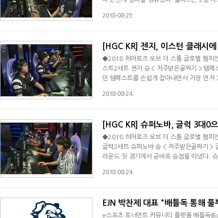
2018 히어로즈 오브 더 스톰 글로벌 챔피언십
2018-08-25
완승을 거뒀다. 1세트 초반은 펠리즈가 미라클을 압도했다. 15분이 넘어가는 시점에 펠리즈는 미라클의 요새를 모두 파
괴했지만 미라클은
[HGC KR] 젠지, 이스턴 클래시
◆2018 히어로즈 오브 더 스톰 글로벌 챔피
스트2세트 젠지 승 < 저주받은골짜기 > 템페스트3세트 젠
던 템페스트를 손쉽게 잡아내면서 가장 먼저 7승을 달성해 리그 1위를 
튜디오에서 열린 2018 히어로즈 오브 더 스
2018-08-24
서 세트 스코어 3대0 완승을 거뒀다. 템페스
다. 1세트 '파멸의
[HGC KR] 슈퍼노바, 글럭 3대
◆2018 히어로즈 오브 더 스톰 글로벌 챔피
글럭2세트 슈퍼노바 승 < 저주받은골짜기 > 글럭 3세트 슈퍼
라운드 첫 경기에서 곧바로 승점을 따냈다. 슈퍼노바는 24일 서울 금천구 독산동 VSL 스튜디오에서 열린 2018 히어로
즈 오브 더 스톰 글로벌 챔피언십 코리아(HG
2018-08-24
세트 스코어 3대0 승리를 거뒀다. 초반 팽팽한 접전 양상이던 1세트는 7분 하단 교전 한 번에 균형을 잃었다. 사원을 빼
앗기 위한 교전에서
EJN 박찬제 대표 "배틀독 통해 
e스포츠 토너먼트 커뮤니티 플랫폼 배틀독(Bat