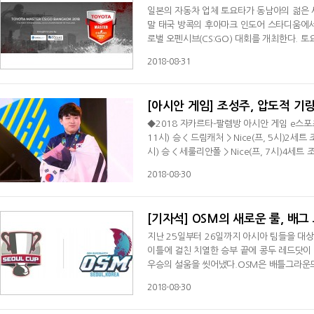
일본의 자동차 업체 토요타가 동남아의 젊은 
말 태국 방콕의 후아마크 인도어 스타디움에서 
로벌 오펜시브(CS:GO) 대회를 개최한다. 토요타 마스터 CS:GO 방콕 2018로 명명된 이번 대회에는 총 10개 팀이 출전
한다. 4개 팀은 초청될 예정이며, 나머지 6개
2018-08-31
할 계획이다. 현재까지 디트로이트 레니게이즈
는 가장 큰 글로벌 e스포츠 대회가 될 것"이
[아시안 게임] 조성주, 압도적 
◆2018 자카르타-팔렘방 아시안 게임 e스포
11시) 승 < 드림캐처 > Nice(프, 5시)2세트
시) 승 < 세룰리안폴 > Nice(프, 7시)4세트
없었다. 조성주가 아시안 게임에서 대한민국 
2018-08-30
강국의 자존심을 살린 값진 성과였다. 조성주
18 아시안 게임 e스포츠
[기자석] OSM의 새로운 룰, 배그
지난 25일부터 26일까지 아시아 팀들을 대상
이틀에 걸친 치열한 승부 끝에 콩두 레드닷이
우승의 설움을 씻어냈다.OSM은 배틀그라운드
를 시험한 무대였기 때문이다. 그리고 대회를
2018-08-30
점수를 모조리 없앴다. 오직 라운드 1위 팀에
한 게임 양상을 탈피하고 적극적인 교전을 