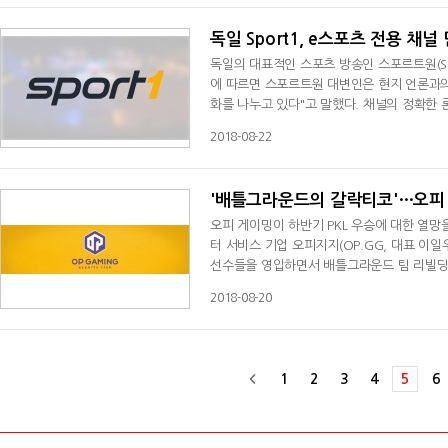
은 "훈련장은 9월 내 도
독일 Sport1, e스포츠 전용 채널
독일의 대표적인 스포츠 방송인 스포르트원(Spo
에 따르면 스포르트원 대변인은 현지 언론과의
화를 나누고 있다"고 말했다. 채널의 정확한 론칭 시기나 채널
ESL One 프랑크푸르트 대회를 시작으로 e스
2018-08-22
챔피언십 시리즈 등을 방송해왔다. 스포르트원이 스포츠 채널에서 방송을 편성하지 않고 e스포츠 전용 채널을 따로 만드
는 것은 그만큼 e스포츠 콘텐츠가
오피 게이밍이 하반기 PKL 우승에 대한 열망을 대형 선수
터 서비스 기업 오피지지(OP.GG, 대표 이일
선수들을 영입하면서 배틀그라운드 팀 리빌딩을 완료했다. 먼저 오피 게이밍 헌터스는 '태민'
잔류했고, 오피 게이밍 레인저스 소속이던 '빠
2018-08-20
난 젠지 블랙의 '섹시피그' 한재현까지 영입하면서 5인 로스터를 완성
스는 PGI 2018에서 우승
1
2
3
4
5
6