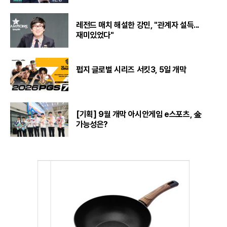
레전드 매치 해설한 강민, "관계자 설득...
재미있었다"
펍지 글로벌 시리즈 서킷3, 5일 개막
[기획] 9월 개막 아시안게임 e스포츠, 金
가능성은?