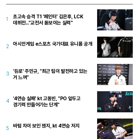
초고속 승격 T1 '페인터' 김은후, LCK
1
데뷔전..."교전서 돋보이는 실력"
아시안게임 e스포츠 국가대표 유니폼 공개
2
'듀로' 주민규, "최근 팀이 발전하고 있는
3
거 느껴"
'4연승 실패' kt 고동빈, "PO 앞두고
4
경기력 만들어가는 단계"
바텀 차이 보인 젠지, kt 4연승 저지
5