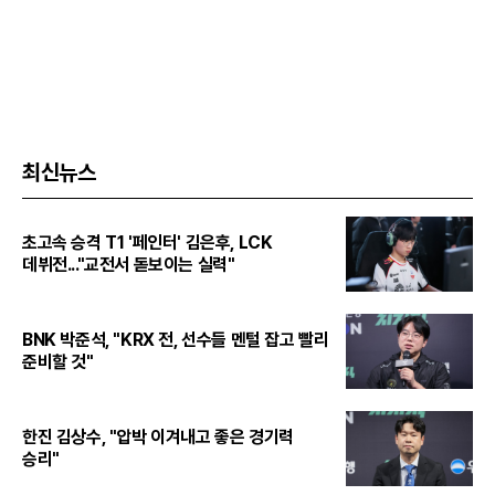
최신뉴스
초고속 승격 T1 '페인터' 김은후, LCK
데뷔전..."교전서 돋보이는 실력"
BNK 박준석, "KRX 전, 선수들 멘털 잡고 빨리
준비할 것"
한진 김상수, "압박 이겨내고 좋은 경기력
승리"