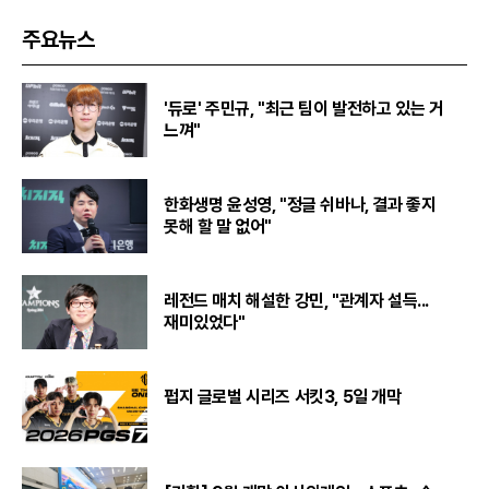
주요뉴스
'듀로' 주민규, "최근 팀이 발전하고 있는 거
느껴"
한화생명 윤성영, "정글 쉬바나, 결과 좋지
못해 할 말 없어"
레전드 매치 해설한 강민, "관계자 설득...
재미있었다"
펍지 글로벌 시리즈 서킷3, 5일 개막