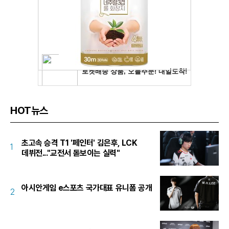
HOT뉴스
초고속 승격 T1 '페인터' 김은후, LCK
1
데뷔전..."교전서 돋보이는 실력"
아시안게임 e스포츠 국가대표 유니폼 공개
2