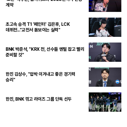
계약
초고속 승격 T1 '페인터' 김은후, LCK
데뷔전..."교전서 돋보이는 실력"
BNK 박준석, "KRX 전, 선수들 멘털 잡고 빨리
준비할 것"
한진 김상수, "압박 이겨내고 좋은 경기력
승리"
한진, BNK 꺾고 라이즈 그룹 단독 선두