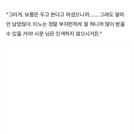
“그러게. 보름은 두고 본다고 하셨으니까……. 그래도 얼마
안 남았잖아. 티노는 정말 부지런하게 잘 하니까 많이 받을
수 있을 거야! 시문 님은 인색하지 않으시거든.”