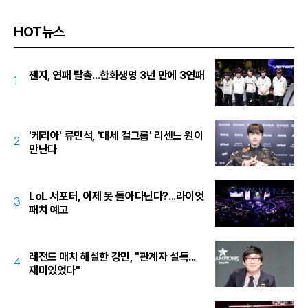
HOT뉴스
젠지, 연패 탈출...한화생명 3년 만에 3연패
1
'케리아' 류민석, '대세 걸그룹' 리센느 원이
2
만난다
LoL 서포터, 이제 못 돌아다닌다?...라이엇
3
패치 예고
레전드 매치 해설한 강민, "관계자 설득...
4
재미있었다"