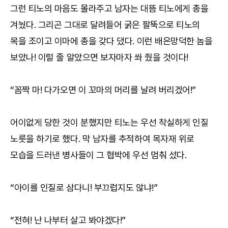
그런 티노의 마음도 몰라주고 남자는 대뜸 티노에게 총을
겨눴다. 그리곤 그대로 달려들어 굵은 팔뚝으로 티노의
목을 조이고 이마에 총을 갖다 댔다. 이런 배은망덕한 놈을
보았나! 이럴 줄 알았으면 보자마자 쏴 줬을 것이다!
“꼼짝 마! 다가오면 이 꼬마의 머리를 날려 버리겠어!”
어이없게 당한 것이 분했지만 티노는 우선 착실하게 인질
노릇을 하기로 했다. 막 남자를 추적하여 목자재 위로
모습을 드러낸 병사들이 그 협박에 우선 멈춰 섰다.
“아이를 인질로 삼다니! 부끄럽지도 않냐!”
“전혀! 난 나부터 살고 봐야겠다!”