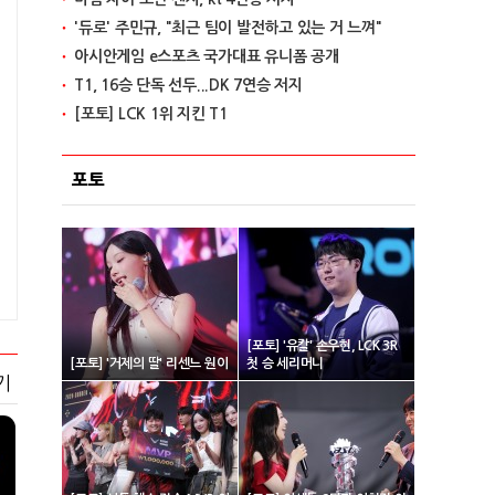
'듀로' 주민규, "최근 팀이 발전하고 있는 거 느껴"
아시안게임 e스포츠 국가대표 유니폼 공개
T1, 16승 단독 선두...DK 7연승 저지
[포토] LCK 1위 지킨 T1
포토
[포토] '유칼' 손우현, LCK 3R
[포토] '거제의 딸' 리센느 원이
첫 승 세리머니
기