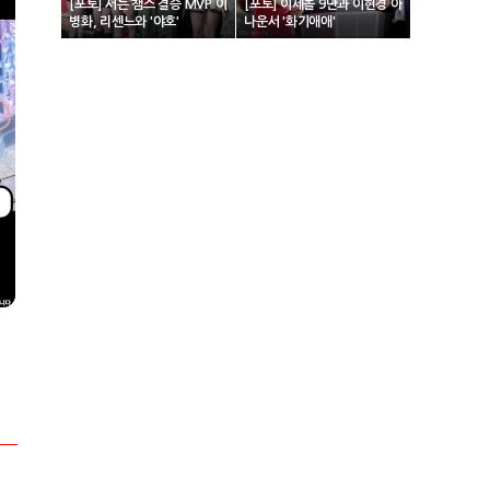
[포토] 서든 챔스 결승 MVP 이
[포토] 이세돌 9단과 이현경 아
병화, 리센느와 '야호'
나운서 '화기애애'