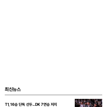
최신뉴스
T1, 16승 단독 선두...DK 7연승 저지