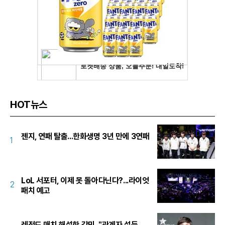
HOT뉴스
젠지, 연패 탈출...한화생명 3년 만에 3연패
1
LoL 서포터, 이제 못 돌아다닌다?...라이엇
2
패치 예고
레전드 매치 해설한 강민, "관계자 설득...