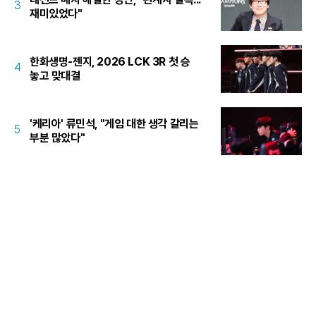
3
재미있었다"
한화생명-젠지, 2026 LCK 3R 첫 승
4
놓고 맞대결
'케리아' 류민석, "게임 대한 생각 갈리는
5
부분 많았다"