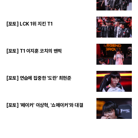
[포토] LCK 1위 지킨 T1
[포토] T1 이지훈 코치의 밴픽
[포토] 연습에 집중한 '도란' 최현준
[포토] '페이커' 이상혁, '쇼메이커'와 대결