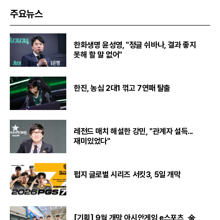
주요뉴스
한화생명 윤성영, "정글 쉬바나, 결과 좋지
못해 할 말 없어"
한진, 농심 2대1 꺾고 7연패 탈출
레전드 매치 해설한 강민, "관계자 설득...
재미있었다"
펍지 글로벌 시리즈 서킷3, 5일 개막
[기획] 9월 개막 아시안게임 e스포츠, 金