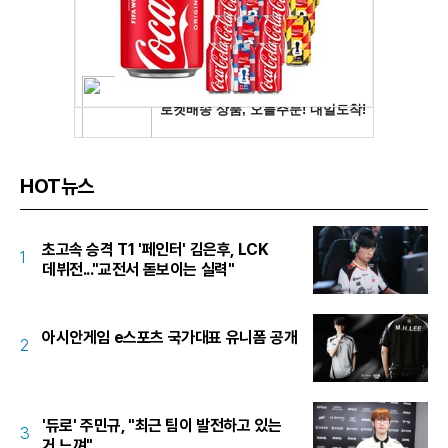
HOT뉴스
초고속 승격 T1 '페인터' 김은후, LCK
1
데뷔전..."교전서 돋보이는 실력"
아시안게임 e스포츠 국가대표 유니폼 공개
2
'듀로' 주민규, "최근 팀이 발전하고 있는
3
거 느껴"