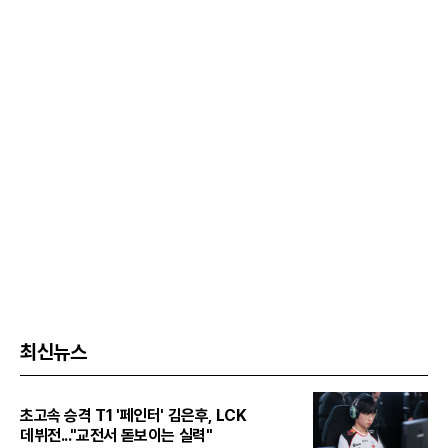
최신뉴스
초고속 승격 T1 '페인터' 김은후, LCK
데뷔전..."교전서 돋보이는 실력"