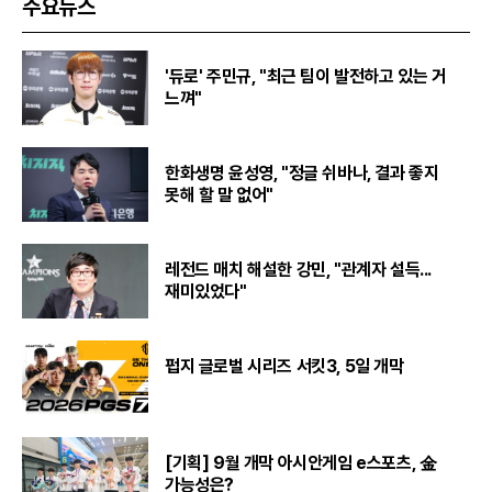
주요뉴스
'듀로' 주민규, "최근 팀이 발전하고 있는 거
느껴"
한화생명 윤성영, "정글 쉬바나, 결과 좋지
못해 할 말 없어"
레전드 매치 해설한 강민, "관계자 설득...
재미있었다"
펍지 글로벌 시리즈 서킷3, 5일 개막
[기획] 9월 개막 아시안게임 e스포츠, 金
가능성은?