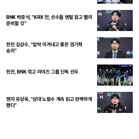
BNK 박준석, "KRX 전, 선수들 멘털 잡고 빨리
준비할 것"
한진 김상수, "압박 이겨내고 좋은 경기력
승리"
한진, BNK 꺾고 라이즈 그룹 단독 선두
젠지 유상욱, "상대 노림수 계속 읽고 완벽하게
했다"