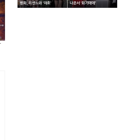
병화, 리센느와 '야호'
나운서 '화기애애'
하다] 25화