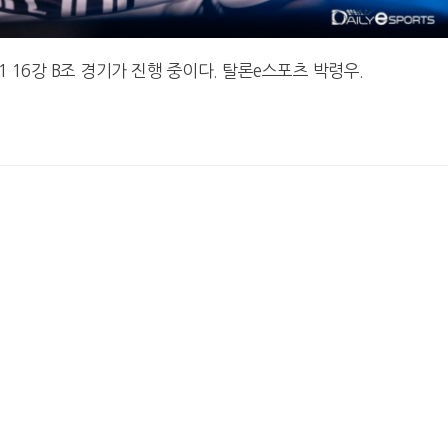
 16강 B조 경기가 진행 중이다. 탈론e스포츠 박령우.