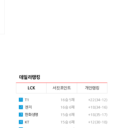
데일리랭킹
LCK
서킷포인트
개인랭킹
T1
16승 5패
+22(34-12)
1
젠지
16승 6패
+18(34-16)
2
한화생명
15승 6패
+18(35-17)
3
KT
15승 6패
+12(30-18)
4