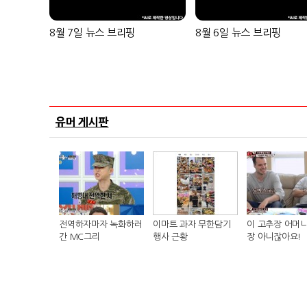
8월 7일 뉴스 브리핑
8월 6일 뉴스 브리핑
유머 게시판
전역하자마자 녹화하러
이마트 과자 무한담기
이 고추장 어머니
간 MC그리
행사 근황
장 아니잖아요!