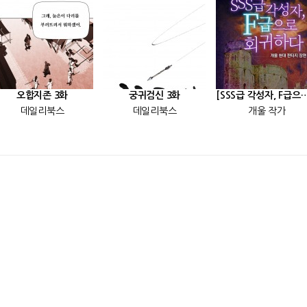
오합지존 3화
궁귀검신 3화
[SSS급 각성자, F급으로 회귀
데일리북스
데일리북스
개울 작가