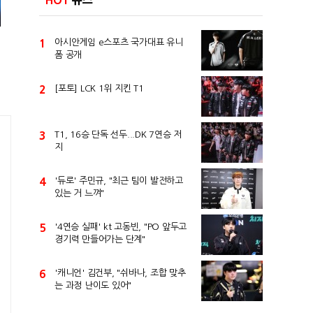
HOT
뉴스
1
아시안게임 e스포츠 국가대표 유니
폼 공개
2
[포토] LCK 1위 지킨 T1
3
T1, 16승 단독 선두...DK 7연승 저
지
4
'듀로' 주민규, "최근 팀이 발전하고
있는 거 느껴"
5
'4연승 실패' kt 고동빈, "PO 앞두고
경기력 만들어가는 단계"
6
'캐니언' 김건부, "쉬바나, 조합 맞추
는 과정 난이도 있어"