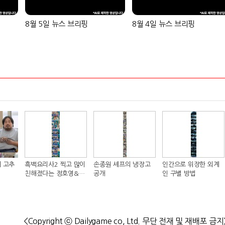
8월 5일 뉴스 브리핑
8월 4일 뉴스 브리핑
 고추
흑백요리사2 찍고 많이
손종원 셰프의 냉장고
인간으로 위장한 외계
친해졌다는 정호영&샘
공개
인 구별 방법
킴 셰프..JPG
<Copyright ⓒ Dailygame co, Ltd. 무단 전재 및 재배포 금지