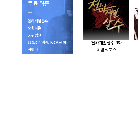
무료 웹툰
천하제일살수
오합지존
궁귀검신
SSS급 각성자, F급으로 회
천하제일살수 3화
귀하다
데일리북스