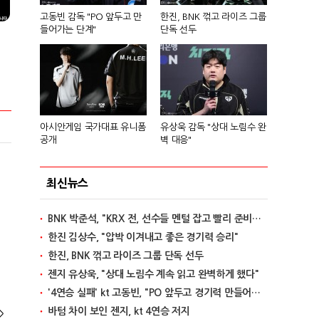
고동빈 감독 "PO 앞두고 만
한진, BNK 꺾고 라이즈 그룹
들어가는 단계"
단독 선두
아시안게임 국가대표 유니폼
유상욱 감독 "상대 노림수 완
공개
벽 대응"
최신뉴스
BNK 박준석, "KRX 전, 선수들 멘털 잡고 빨리 준비할 것"
한진 김상수, "압박 이겨내고 좋은 경기력 승리"
한진, BNK 꺾고 라이즈 그룹 단독 선두
젠지 유상욱, "상대 노림수 계속 읽고 완벽하게 했다"
'4연승 실패' kt 고동빈, "PO 앞두고 경기력 만들어가는 단계"
바텀 차이 보인 젠지, kt 4연승 저지
>