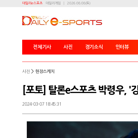
데일리e스포츠
데일리게임
2026.08.08(토)
전체기사
사진
경기소식
인터뷰
>
사진
현장스케치
[포토] 탈론e스포츠 박령우, '강
2024-03-07 18:45:31