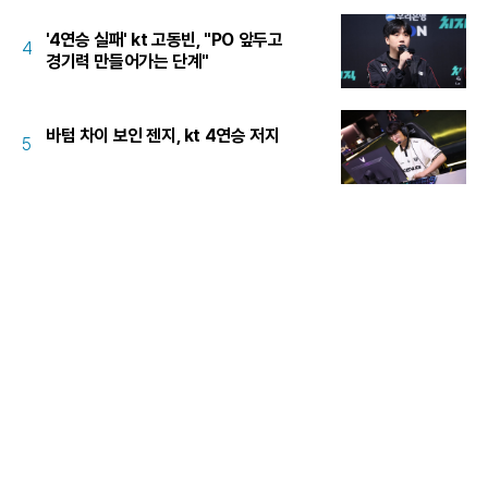
'4연승 실패' kt 고동빈, "PO 앞두고
4
경기력 만들어가는 단계"
바텀 차이 보인 젠지, kt 4연승 저지
5