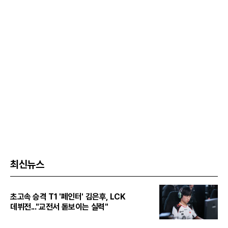
최신뉴스
초고속 승격 T1 '페인터' 김은후, LCK
데뷔전..."교전서 돋보이는 실력"