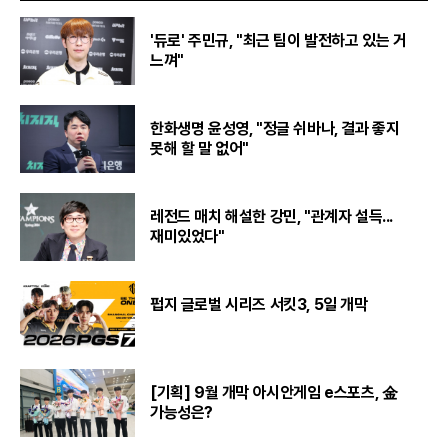
'듀로' 주민규, "최근 팀이 발전하고 있는 거
느껴"
한화생명 윤성영, "정글 쉬바나, 결과 좋지
못해 할 말 없어"
레전드 매치 해설한 강민, "관계자 설득...
재미있었다"
펍지 글로벌 시리즈 서킷3, 5일 개막
[기획] 9월 개막 아시안게임 e스포츠, 金
가능성은?