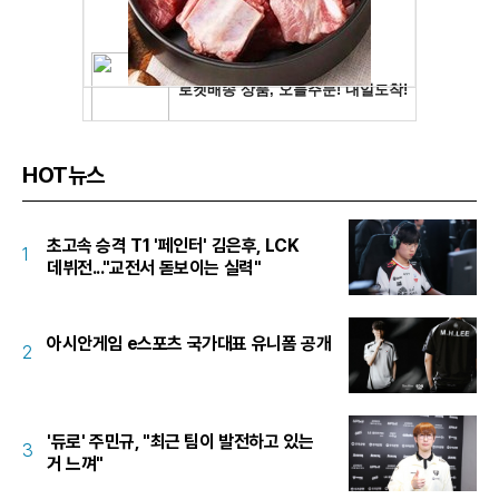
HOT뉴스
초고속 승격 T1 '페인터' 김은후, LCK
1
데뷔전..."교전서 돋보이는 실력"
아시안게임 e스포츠 국가대표 유니폼 공개
2
'듀로' 주민규, "최근 팀이 발전하고 있는
3
거 느껴"